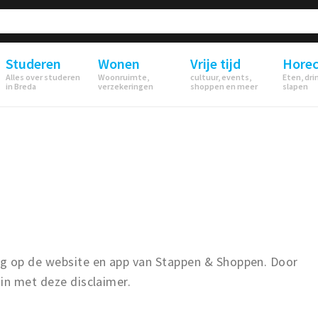
Studeren
Wonen
Vrije tijd
Hore
Alles over studeren
Woonruimte,
cultuur, events,
Eten, dri
in Breda
verzekeringen
shoppen en meer
slapen
ng op de website en app van Stappen & Shoppen. Door
in met deze disclaimer.