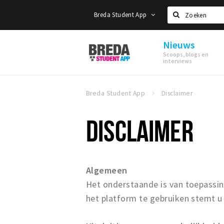
Breda Student App
Zoeken
Nieuws
Breda
Scoops, blogs en
Student
interviews
App
Breda Student App
Disclaimer
DISCLAIMER
Algemeen
Het onderstaande is van toepassi
het platform te gebruiken stemt u 