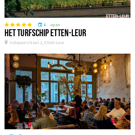
4
open
event
HET TURFSCHIP ETTEN-LEUR
Schipperstraat 2, Etten-Leur