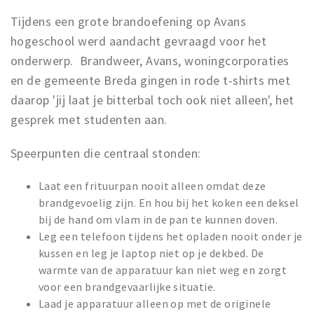
Woonruimte
Tijdens een grote brandoefening op Avans
Inschrijven gemeente
hogeschool werd aandacht gevraagd voor het
Zorgverzekering
onderwerp. Brandweer, Avans, woningcorporaties
Huisarts en eerste hulp
en de gemeente Breda gingen in rode t-shirts met
Q&A
daarop 'jij laat je bitterbal toch ook niet alleen', het
gesprek met studenten aan.
KORTING
Speerpunten die centraal stonden:
Breda Student Shop
Draai aan het rad!
Laat een frituurpan nooit alleen omdat deze
brandgevoelig zijn. En hou bij het koken een deksel
VRIJE TIJD
bij de hand om vlam in de pan te kunnen doven.
Sport
Leg een telefoon tijdens het opladen nooit onder je
kussen en leg je laptop niet op je dekbed. De
Nieuws
warmte van de apparatuur kan niet weg en zorgt
Agenda
voor een brandgevaarlijke situatie.
Bezienswaardigheden
Laad je apparatuur alleen op met de originele