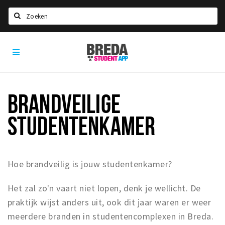
Zoeken
Breda
HOME
Student
Select language
App
STUDEREN
BRANDVEILIGE
Voel je thuis in Breda | GoodMood
STUDENTENKAMER
Welkom in Breda
Studentenverenigingen
Studentenraad
Hoe brandveilig is jouw studentenkamer?
Studentenroutes
New in town? Check FAQ!
Het zal zo'n vaart niet lopen, denk je wellicht. De
praktijk wijst anders uit, ook dit jaar waren er weer
WONEN
meerdere branden in studentencomplexen in Breda.