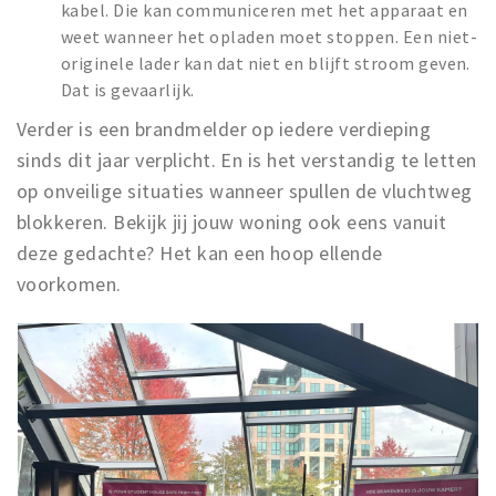
kabel. Die kan communiceren met het apparaat en
Musea, theaters & podia
weet wanneer het opladen moet stoppen. Een niet-
Uitjes & activiteiten
originele lader kan dat niet en blijft stroom geven.
Studentenroutes
Dat is gevaarlijk.
Natuurgebieden
Verder is een brandmelder op iedere verdieping
sinds dit jaar verplicht. En is het verstandig te letten
Party pics
op onveilige situaties wanneer spullen de vluchtweg
Eten
blokkeren. Bekijk jij jouw woning ook eens vanuit
Drinken
deze gedachte? Het kan een hoop ellende
Slapen
voorkomen.
Recreatief
Winkels
Winkelgebieden
Deals
Parkeren