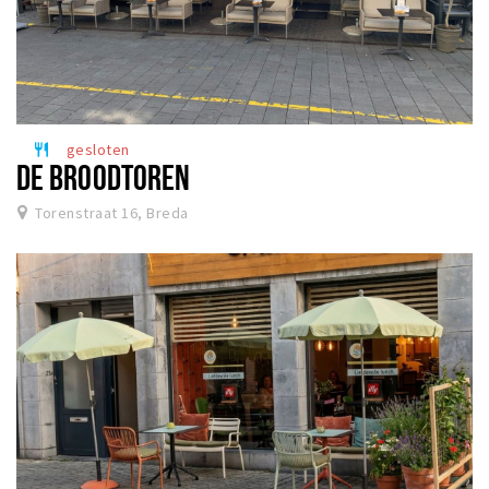
Inloggen
gesloten
restaurant
DE BROODTOREN
Torenstraat 16, Breda