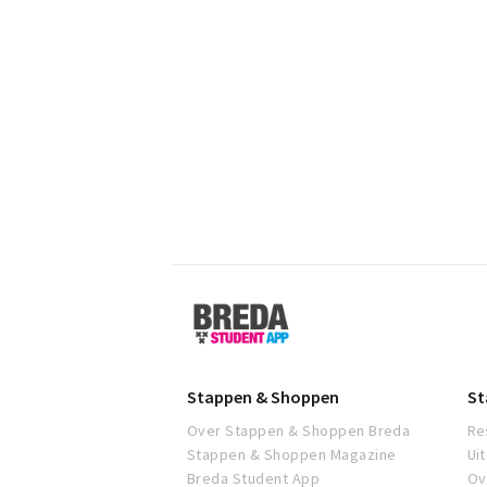
Breda
Student
App
Stappen & Shoppen
St
Over Stappen & Shoppen Breda
Re
Stappen & Shoppen Magazine
Ui
Breda Student App
Ov