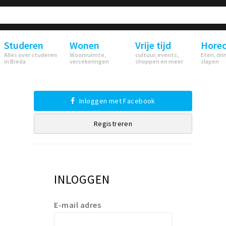
Studeren
Wonen
Vrije tijd
Hore
Alles over studeren
Woonruimte,
cultuur, events,
Eten, dri
in Breda
verzekeringen
shoppen en meer
slapen
Inloggen met Facebook
Registreren
INLOGGEN
E-mail adres