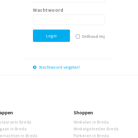
Wachtwoord
Login
Onthoud mij
Wachtwoord vergeten?
E-
Herstel
mail
adres
appen
Shoppen
staurants Breda
Winkelen in Breda
tgaan in Breda
Winkelgebieden Breda
ernachten in Breda
Parkeren in Breda