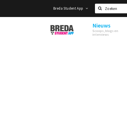
Breda Student App
Zoeken
Nieuws
Breda
Scoops, blogs en
Student
interviews
App