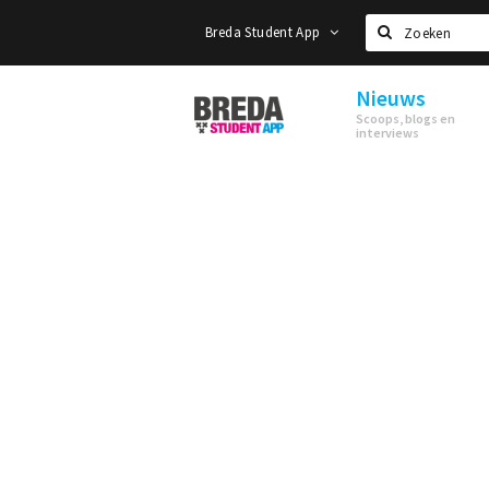
Breda Student App
Zoeken
Nieuws
Breda
Scoops, blogs en
Student
interviews
App