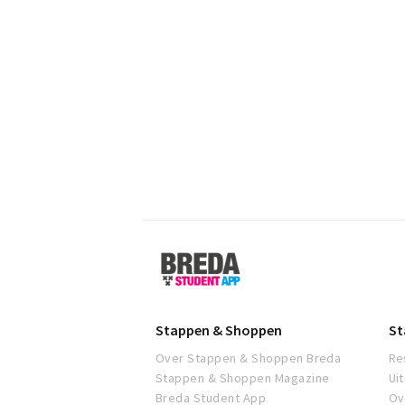
Breda
Student
App
Stappen & Shoppen
St
Over Stappen & Shoppen Breda
Re
Stappen & Shoppen Magazine
Ui
Breda Student App
Ov