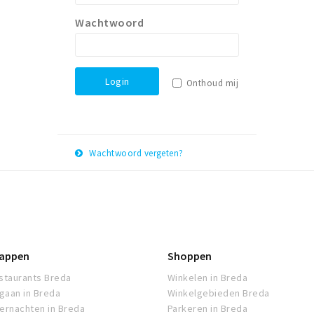
Wachtwoord
Login
Onthoud mij
Wachtwoord vergeten?
E-
Herstel
mail
adres
appen
Shoppen
staurants Breda
Winkelen in Breda
tgaan in Breda
Winkelgebieden Breda
ernachten in Breda
Parkeren in Breda