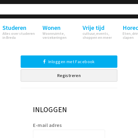
Studeren
Wonen
Vrije tijd
Hore
Alles over studeren
Woonruimte,
cultuur, events,
Eten, dri
in Breda
verzekeringen
shoppen en meer
slapen
Inloggen met Facebook
Registreren
INLOGGEN
E-mail adres