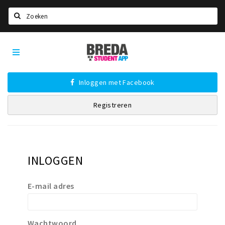
Zoeken
Breda
HOME
Student
Select language
App
Inloggen met Facebook
STUDEREN
Registreren
Voel je thuis in Breda | GoodMood
Welkom in Breda
Studentenverenigingen
Studentenraad
INLOGGEN
Studentenroutes
E-mail adres
New in town? Check FAQ!
WONEN
Wachtwoord