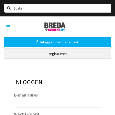
Zoeken
Breda
HOME
Student
Select language
App
Inloggen met Facebook
STUDEREN
Registreren
Voel je thuis in Breda | GoodMood
Welkom in Breda
Studentenverenigingen
Studentenraad
INLOGGEN
Studentenroutes
E-mail adres
New in town? Check FAQ!
WONEN
Wachtwoord