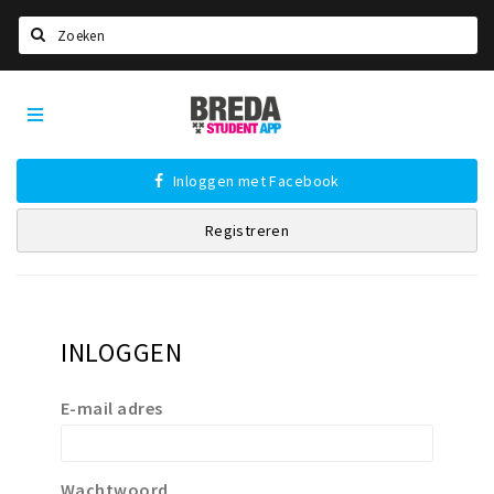
Zoeken
Breda
HOME
Student
Select language
App
Inloggen met Facebook
STUDEREN
Registreren
Voel je thuis in Breda | GoodMood
Welkom in Breda
Studentenverenigingen
Studentenraad
INLOGGEN
Studentenroutes
E-mail adres
New in town? Check FAQ!
WONEN
Wachtwoord