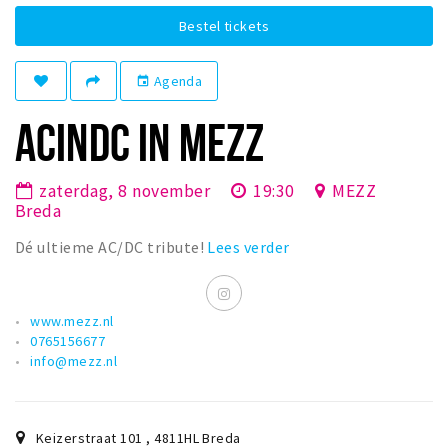
Woonruimte
Bestel tickets
Inschrijven gemeente
Zorgverzekering
Agenda
event
Huisarts en eerste hulp
ACINDC IN MEZZ
Q&A
KORTING
zaterdag, 8 november
19:30
MEZZ
Breda
Breda Student Shop
Dé ultieme AC/DC tribute!
Lees verder
Draai aan het rad!
VRIJE TIJD
www.mezz.nl
Sport
0765156677
info@mezz.nl
Nieuws
Agenda
Bezienswaardigheden
Keizerstraat 101
,
4811HL
Breda