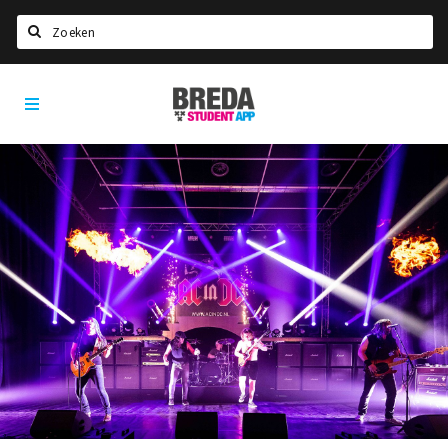
Zoeken
Breda
HOME
Student
Select language
App
STUDEREN
Voel je thuis in Breda | GoodMood
Welkom in Breda
Studentenverenigingen
Studentenraad
Studentenroutes
New in town? Check FAQ!
WONEN