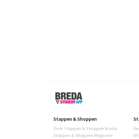
Breda
Student
App
Stappen & Shoppen
St
Over Stappen & Shoppen Breda
Re
Stappen & Shoppen Magazine
Ui