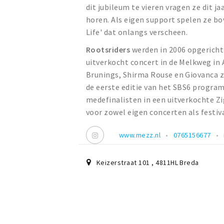
dit jubileum te vieren vragen ze dit j
horen. Als eigen support spelen ze b
Life' dat onlangs verscheen.
Rootsriders
werden in 2006 opgericht
uitverkocht concert in de Melkweg in
Brunings, Shirma Rouse en Giovanca zi
de eerste editie van het SBS6 program
medefinalisten in een uitverkochte Zi
voor zowel eigen concerten als festiv
www.mezz.nl
0765156677
Keizerstraat 101
,
4811HL
Breda