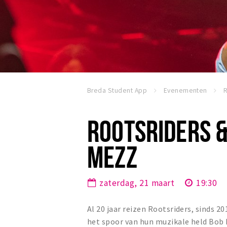
Breda Student App
Evenementen
ROOTSRIDERS &
MEZZ
zaterdag, 21 maart
19:30
Al 20 jaar reizen Rootsriders, sinds 
het spoor van hun muzikale held Bob 