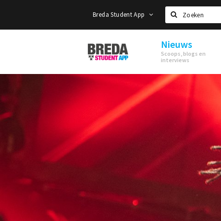
Breda Student App
Zoeken
Nieuws
Breda
Scoops, blogs en
Student
interviews
App