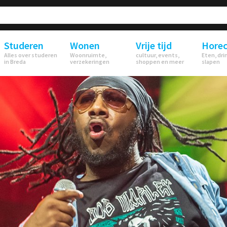
Studeren
Wonen
Vrije tijd
Hore
Alles over studeren
Woonruimte,
cultuur, events,
Eten, dri
in Breda
verzekeringen
shoppen en meer
slapen