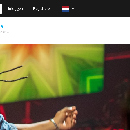
Inloggen
Registreren
ca
nken &