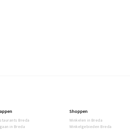
appen
Shoppen
staurants Breda
Winkelen in Breda
tgaan in Breda
Winkelgebieden Breda