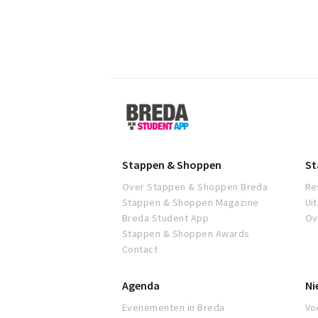
Breda
Student
App
Stappen & Shoppen
St
Over Stappen & Shoppen Breda
Re
Stappen & Shoppen Magazine
Ui
Breda Student App
Ov
Stappen & Shoppen Awards
Contact
Agenda
Ni
Evenementen in Breda
Voe