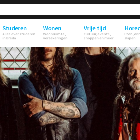
Studeren
Wonen
Vrije tijd
Hore
Alles over studeren
Woonruimte,
cultuur, events,
Eten, dri
in Breda
verzekeringen
shoppen en meer
slapen