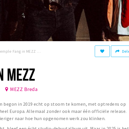
Del
Temple Fang in MEZZ
N MEZZ
MEZZ Breda
en begon in 2019 echt op stoom te komen, met optredens op
heel Europa. Allemaal zonder ook maar één officiële release.
ieriger naar hoe hun opgenomen werk zou klinken.
t, bleef een écht studio-debuutalbum uit. Maar in 2025 is he