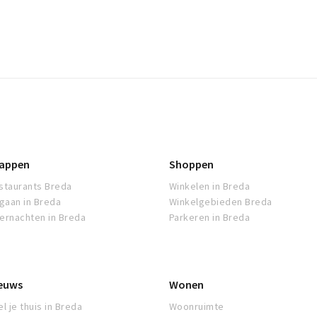
appen
Shoppen
staurants Breda
Winkelen in Breda
tgaan in Breda
Winkelgebieden Breda
ernachten in Breda
Parkeren in Breda
euws
Wonen
l je thuis in Breda
Woonruimte