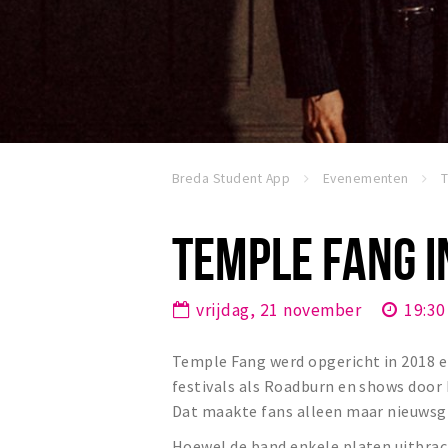
Breda Student App
Evenementen
TEMPLE FANG I
vrijdag, 21 november
19:30
Temple Fang werd opgericht in 2018 
festivals als Roadburn en shows door 
Dat maakte fans alleen maar nieuwsg
Hoewel de band enkele platen uitbrach