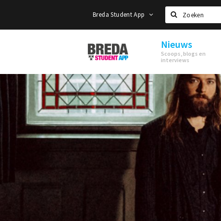
Breda Student App
Zoeken
Nieuws
Breda
Scoops, blogs en
Student
interviews
App