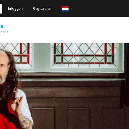
Inloggen
Registreren
ca
nken &