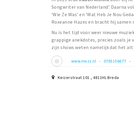
Songwriter van Nederland’. Daarna vol
‘Wie Ze Was’ en ‘Wat Heb Je Nou Gedaa
Roxeanne Hazes en bracht hij samen m
Nu is het tijd voor weer nieuwe muzie
grappige anekdotes, precies zoals je
zijn shows weten namelijk dat het altij
www.mezz.nl
0765156677
Keizerstraat 101
,
4811HL
Breda