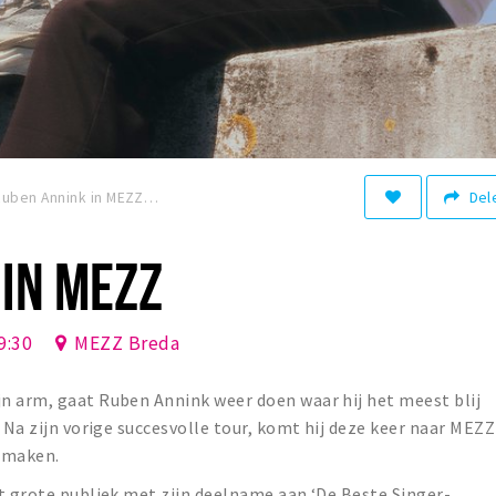
Del
Ruben Annink in MEZZ
IN MEZZ
9:30
MEZZ Breda
n arm, gaat Ruben Annink weer doen waar hij het meest blij
 Na zijn vorige succesvolle tour, komt hij deze keer naar MEZZ
 maken.
t grote publiek met zijn deelname aan ‘De Beste Singer-