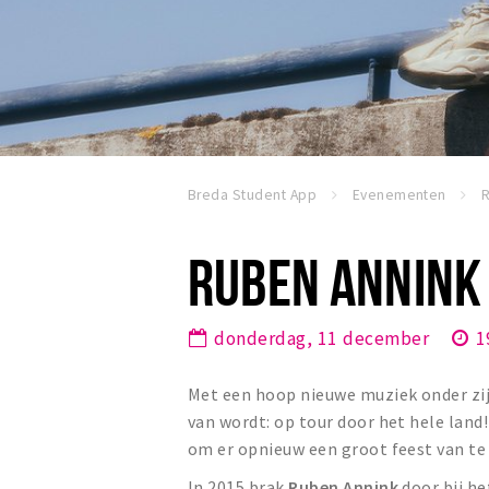
Breda Student App
Evenementen
RUBEN ANNINK 
donderdag, 11 december
1
Met een hoop nieuwe muziek onder zij
van wordt: op tour door het hele land!
om er opnieuw een groot feest van te
In 2015 brak
Ruben Annink
door bij he