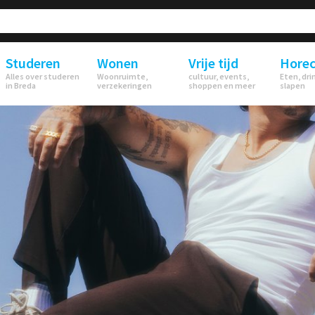
Studeren
Wonen
Vrije tijd
Hore
Alles over studeren
Woonruimte,
cultuur, events,
Eten, dri
in Breda
verzekeringen
shoppen en meer
slapen