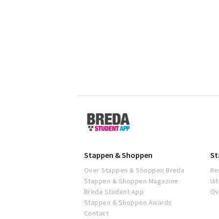
Breda
Student
App
Stappen & Shoppen
St
Over Stappen & Shoppen Breda
Re
Stappen & Shoppen Magazine
Ui
Breda Student App
Ov
Stappen & Shoppen Awards
Contact