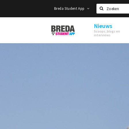
Breda Student App
Zoeken
Nieuws
Breda
Scoops, blogs en
Student
interviews
App