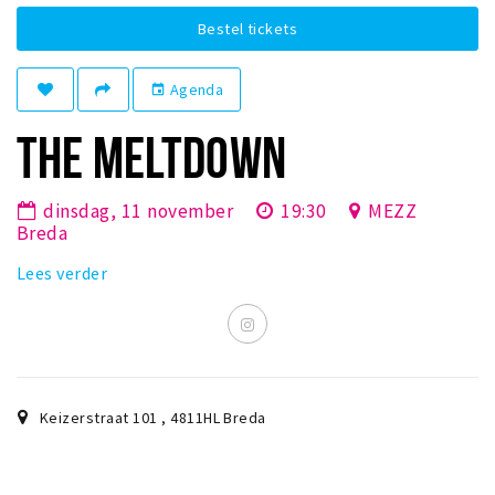
Woonruimte
Bestel tickets
Inschrijven gemeente
Zorgverzekering
Agenda
event
Huisarts en eerste hulp
THE MELTDOWN
Q&A
KORTING
dinsdag, 11 november
19:30
MEZZ
Breda
Breda Student Shop
Lees verder
Draai aan het rad!
VRIJE TIJD
Sport
Nieuws
Keizerstraat 101
,
4811HL
Breda
Agenda
Bezienswaardigheden