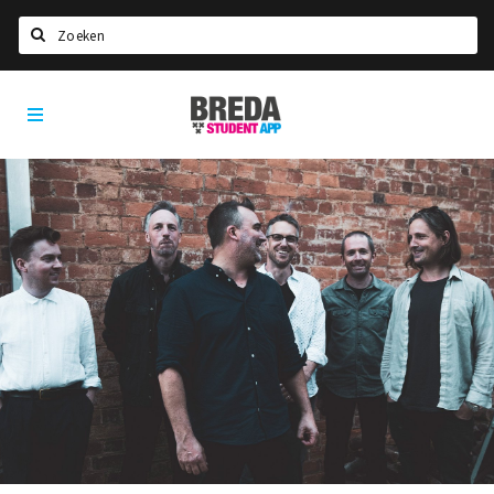
Zoeken
Breda
HOME
Student
Select language
App
STUDEREN
Voel je thuis in Breda | GoodMood
Welkom in Breda
Studentenverenigingen
Studentenraad
Studentenroutes
New in town? Check FAQ!
WONEN