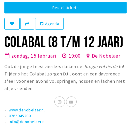
Woonruimte
Bestel tickets
Inschrijven gemeente
Zorgverzekering
Agenda
event
Huisarts en eerste hulp
COLABAL (8 T/M 12 JAAR)
Q&A
KORTING
zondag, 15 februari
19:00
De Nobelaer
Breda Student Shop
Ook de jonge feestvierders duiken de
Jungle vol liefde
in!
Draai aan het rad!
Tijdens het Colabal zorgen
DJ Joost
en een daverende
sfeer voor een avond vol springen, hossen en lachen met
al je vrienden.
VRIJE TIJD
Sport
Nieuws
www.denobelaer.nl
0765045200
Agenda
info@denobelaer.nl
Bezienswaardigheden