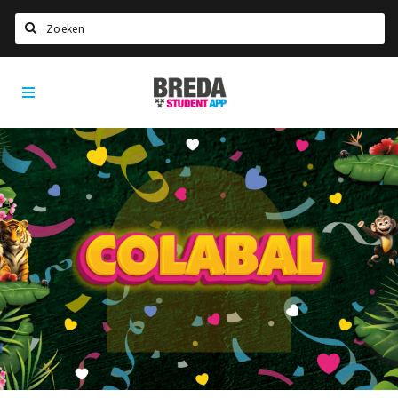
Zoeken
Breda
HOME
Student
Select language
App
STUDEREN
Voel je thuis in Breda | GoodMood
Welkom in Breda
Studentenverenigingen
Studentenraad
Studentenroutes
New in town? Check FAQ!
WONEN