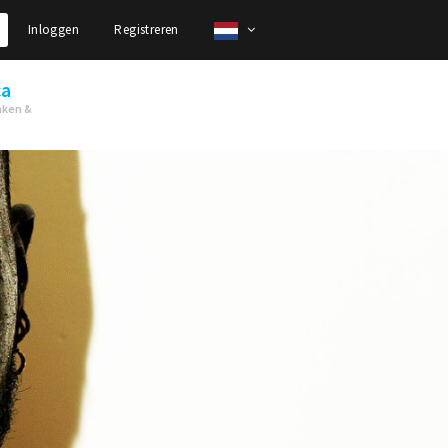
Inloggen
Registreren
ca
nken &