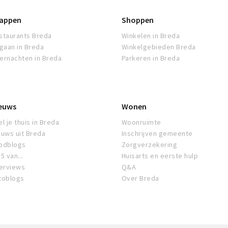
appen
Shoppen
staurants Breda
Winkelen in Breda
tgaan in Breda
Winkelgebieden Breda
ernachten in Breda
Parkeren in Breda
euws
Wonen
l je thuis in Breda
Woonruimte
euws uit Breda
Inschrijven gemeente
odblogs
Zorgverzekering
5 van...
Huisarts en eerste hulp
terviews
Q&A
toblogs
Over Breda