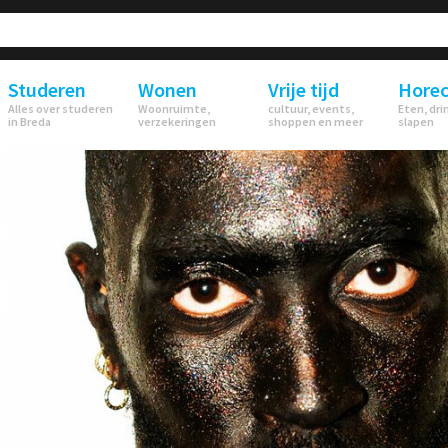
Studeren
Wonen
Vrije tijd
Hore
Alles over studeren
Woonruimte,
cultuur, events,
Eten, dri
in Breda
verzekeringen
shoppen en meer
slapen