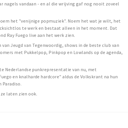
r nagels vandaan - en al die wrijving gaf nog nooit zoveel
.
oem het "venijnige popmuziek". Noem het wat je wilt, het
cksichtlos te werk en bestaat alleen in het moment. Dat
d Ray Fuego live aan het werk zien.
n van Jeugd van Tegenwoordig, shows in de beste club van
lzomers met Pukkelpop, Pinkpop en Lowlands op de agenda,
ste Nederlandse punkrepresentatie van nu, met
uego en knalharde hardcore" aldus de Volkskrant na hun
 Paradiso.
 ze laten zien ook.