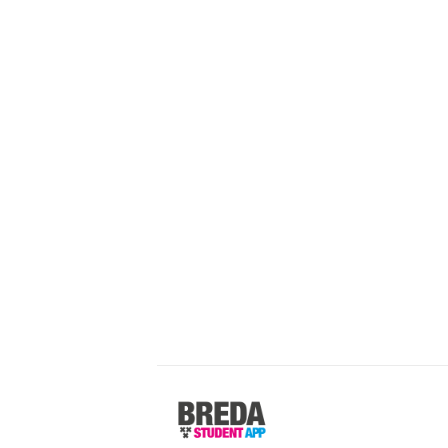
Breda
Student
App