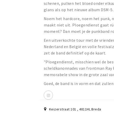
schenen, pulken het bloed onder elkaa
glans als op het nieuwe album DSM-5
Noem het hardcore, noem het punk, n
maakt niet uit. Ploegendienst gaat rü
moment? Dan moet je de punkband ron
Een uitverkochte tour met de vriende
Nederland en België en volle festiva
zet de band definitief op de kaart.
"Ploegendienst, misschien wel de be
scheldkanonnades van frontman Ray F
memorabele show in de grote zaal van
Goed, de band is in vorm en dat zullen
Keizerstraat 101
,
4811HL
Breda