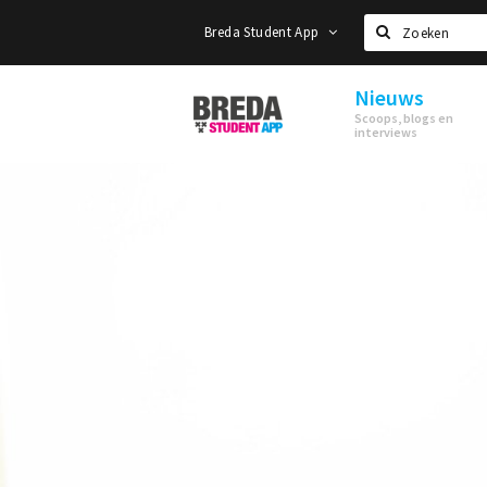
Breda Student App
Zoeken
Nieuws
Breda
Scoops, blogs en
Student
interviews
App