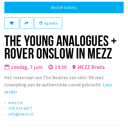
Woonruimte
Bestel tickets
Inschrijven gemeente
Zorgverzekering
Agenda
event
Huisarts en eerste hulp
THE YOUNG ANALOGUES +
Q&A
ROVER ONSLOW IN MEZZ
KORTING
Breda Student Shop
zondag, 7 juni
19:30
MEZZ Breda
Draai aan het rad!
Het materiaal van The Beatles van vóór '66 met
toewijding aan de authentieke sound gebracht.
Lees
VRIJE TIJD
verder
Sport
mezz.nl
Nieuws
076 515 6677
Agenda
info@mezz.nl
Bezienswaardigheden