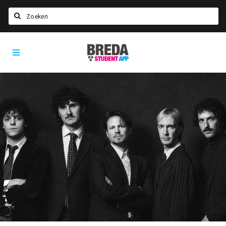
Zoeken
Breda
HOME
Student
Select language
App
STUDEREN
Voel je thuis in Breda | GoodMood
Welkom in Breda
Studentenverenigingen
Studentenraad
Studentenroutes
New in town? Check FAQ!
WONEN