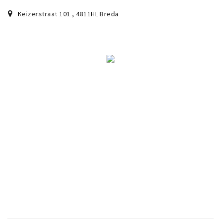
Musea, theaters & podia
Keizerstraat 101
,
4811HL
Breda
Uitjes & activiteiten
Studentenroutes
Natuurgebieden
Party pics
Eten
Drinken
Slapen
Recreatief
Winkels
Winkelgebieden
Deals
Parkeren