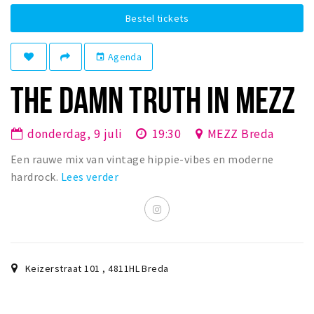
Woonruimte
Bestel tickets
Inschrijven gemeente
Zorgverzekering
Agenda
event
Huisarts en eerste hulp
THE DAMN TRUTH IN MEZZ
Q&A
KORTING
donderdag, 9 juli
19:30
MEZZ Breda
Breda Student Shop
Een rauwe mix van vintage hippie-vibes en moderne
Draai aan het rad!
hardrock.
Lees verder
VRIJE TIJD
Sport
Nieuws
Keizerstraat 101
,
4811HL
Breda
Agenda
Bezienswaardigheden