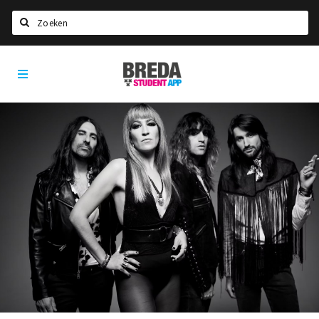
Zoeken
Breda
HOME
Student
Select language
App
STUDEREN
Voel je thuis in Breda | GoodMood
Welkom in Breda
Studentenverenigingen
Studentenraad
Studentenroutes
New in town? Check FAQ!
WONEN