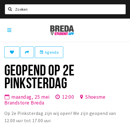
Zoeken
Breda
HOME
Student
Select language
App
STUDEREN
Agenda
event
Voel je thuis in Breda | GoodMood
GEOPEND OP 2E
Welkom in Breda
PINKSTERDAG
Studentenverenigingen
Studentenraad
maandag, 25 mei
12:00
Shoesme
Studentenroutes
Brandstore Breda
New in town? Check FAQ!
Op 2e Pinksterdag zijn wij open! We zijn geopend van
12.00 uur tot 17.00 uur.
WONEN