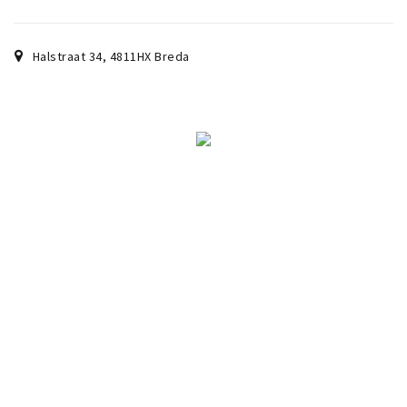
Woonruimte
Inschrijven gemeente
Halstraat 34
,
4811HX
Breda
Zorgverzekering
Huisarts en eerste hulp
Q&A
KORTING
Breda Student Shop
Draai aan het rad!
VRIJE TIJD
Sport
Nieuws
Agenda
Bezienswaardigheden