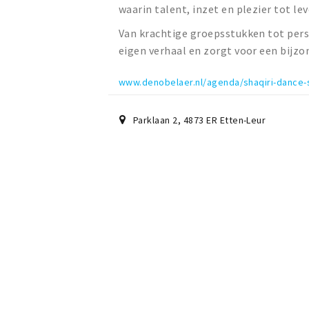
waarin talent, inzet en plezier tot l
Van krachtige groepsstukken tot perso
eigen verhaal en zorgt voor een bijzon
www.denobelaer.nl/agenda/shaqiri-dance-
Parklaan 2
,
4873 ER
Etten-Leur