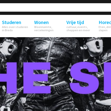
Studeren
Wonen
Vrije tijd
Hore
Alles over studeren
Woonruimte,
cultuur, events,
Eten, dri
in Breda
verzekeringen
shoppen en meer
slapen