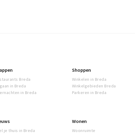
appen
Shoppen
staurants Breda
Winkelen in Breda
tgaan in Breda
Winkelgebieden Breda
ernachten in Breda
Parkeren in Breda
euws
Wonen
l je thuis in Breda
Woonruimte