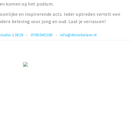
even komen op het podium.
onlijke en inspirerende acts. Ieder optreden vertelt een
dere beleving voor jong en oud. Laat je verrassen!
studio-13829
0765045200
info@denobelaer.nl