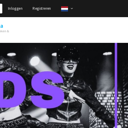
Inloggen
Registreren
ca
nken &