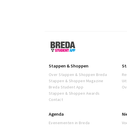
Breda
Student
App
Stappen & Shoppen
St
Over Stappen & Shoppen Breda
Re
Stappen & Shoppen Magazine
Ui
Breda Student App
Ov
Stappen & Shoppen Awards
Contact
Agenda
Ni
Evenementen in Breda
Voe