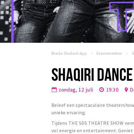
Breda Student App
Evenementen
S
SHAQIRI DANCE
zondag, 12 juli
19:30
D
Beleef een spectaculaire theatersho
unieke ervaring.
Tijdens THE SDS THEATRE SHOW nemen 
vol energie en entertainment. Geniet