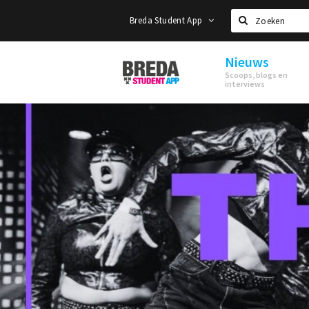
Breda Student App
Zoeken
Nieuws
Breda
Scoops, blogs en
Student
interviews
App