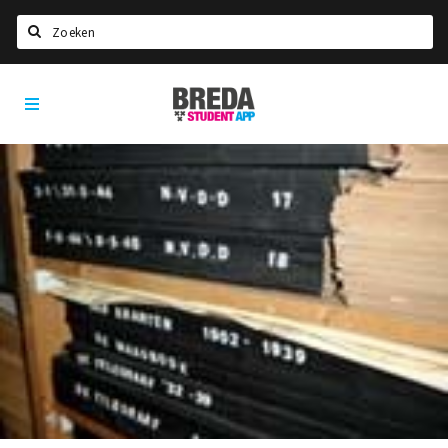
Zoeken
Breda
HOME
Student
Select language
App
STUDEREN
Voel je thuis in Breda | GoodMood
Welkom in Breda
Studentenverenigingen
Studentenraad
Studentenroutes
New in town? Check FAQ!
WONEN