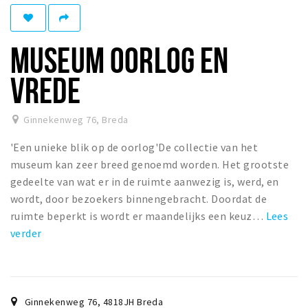
Woonruimte
Inschrijven gemeente
MUSEUM OORLOG EN
Zorgverzekering
Huisarts en eerste hulp
VREDE
Q&A
Ginnekenweg 76
,
Breda
KORTING
'Een unieke blik op de oorlog'De collectie van het
Breda Student Shop
museum kan zeer breed genoemd worden. Het grootste
Draai aan het rad!
gedeelte van wat er in de ruimte aanwezig is, werd, en
wordt, door bezoekers binnengebracht. Doordat de
VRIJE TIJD
ruimte beperkt is wordt er maandelijks een keuz…
Lees
Sport
verder
Nieuws
Agenda
Bezienswaardigheden
Ginnekenweg 76
,
4818JH
Breda