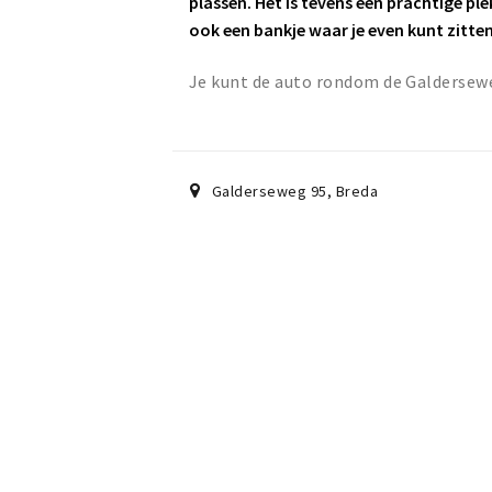
plassen. Het is tevens een prachtige pl
ook een bankje waar je even kunt zitte
Je kunt de auto rondom de Galdersewe
Galderseweg 95
,
Breda