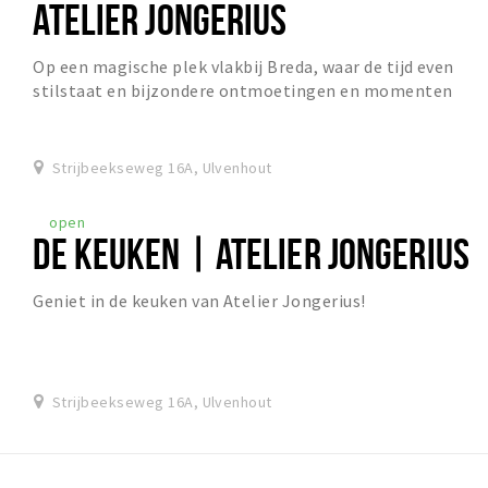
ATELIER JONGERIUS
Op een magische plek vlakbij Breda, waar de tijd even
stilstaat en bijzondere ontmoetingen en momenten
gevierd worden, is mijn droom uitgekomen. In At...
Strijbeekseweg 16A, Ulvenhout
open
DE KEUKEN | ATELIER JONGERIUS
Geniet in de keuken van Atelier Jongerius!
Strijbeekseweg 16A, Ulvenhout