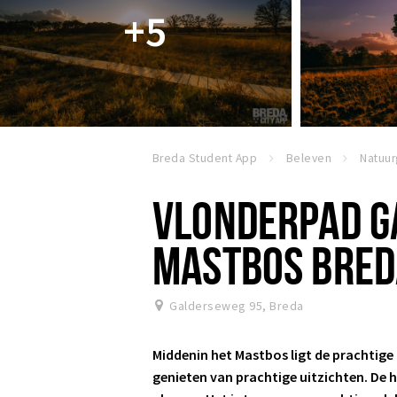
+5
Breda Student App
Beleven
Natuu
VLONDERPAD G
MASTBOS BRED
Galderseweg 95
,
Breda
Middenin het Mastbos ligt de prachtige 
genieten van prachtige uitzichten. De