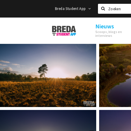
Breda Student App
Zoeken
Nieuws
Breda
Scoops, blogs en
Student
interviews
App