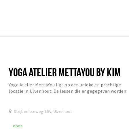
YOGA ATELIER METTAYOU BY KIM
Yoga Atelier MettaYou ligt op een unieke en prachtige
locatie in Ulvenhout. De lessen die er gegegeven worden
zijn: Yin Yoga, Yoga Nidra, hatha yoga,...
Strijbeekseweg 16A, Ulvenhout
open