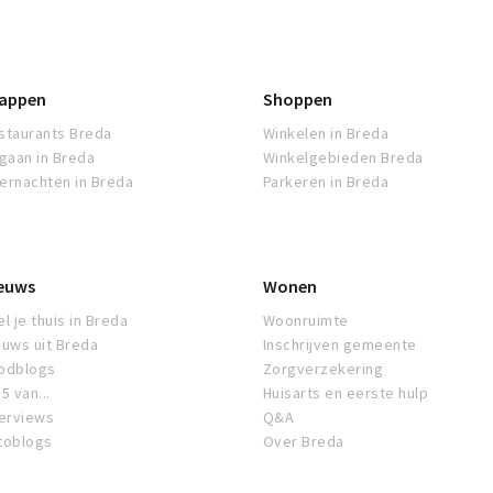
appen
Shoppen
staurants Breda
Winkelen in Breda
tgaan in Breda
Winkelgebieden Breda
ernachten in Breda
Parkeren in Breda
euws
Wonen
l je thuis in Breda
Woonruimte
euws uit Breda
Inschrijven gemeente
odblogs
Zorgverzekering
5 van...
Huisarts en eerste hulp
terviews
Q&A
toblogs
Over Breda