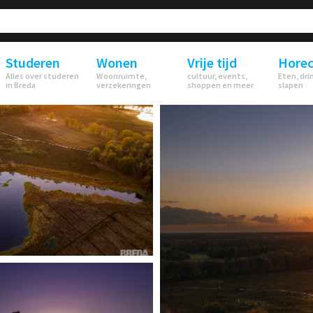
Studeren
Wonen
Vrije tijd
Hore
Alles over studeren
Woonruimte,
cultuur, events,
Eten, dri
in Breda
verzekeringen
shoppen en meer
slapen