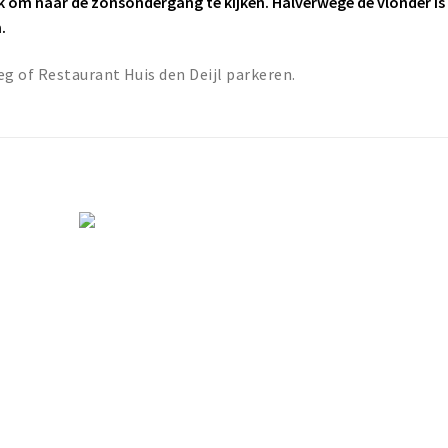
ek om naar de zonsondergang te kijken. Halverwege de vlonder is
n.
g of Restaurant Huis den Deijl parkeren.