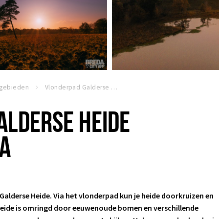
rgebieden
Vlonderpad Galderse Heide Mastbos Breda
ALDERSE HEIDE
A
Galderse Heide. Via het vlonderpad kun je heide doorkruizen en
 heide is omringd door eeuwenoude bomen en verschillende