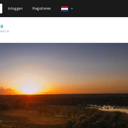
Inloggen
Registreren
ca
nken &