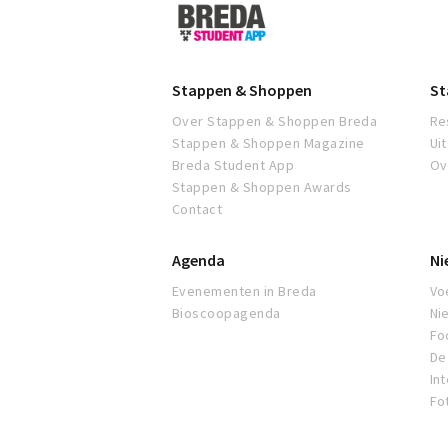
Breda
Student
App
Stappen & Shoppen
St
Over Stappen & Shoppen Breda
Re
Stappen & Shoppen Magazine
Ui
Breda Student App
Ov
Stappen & Shoppen Awards
Contact
Agenda
Ni
Evenementen in Breda
Voe
Bioscoopagenda
Ni
Fo
De 
In
Fo