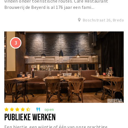
vinden onder toeristische routes. Café Restaurant
Brouwerij de Beyerd is al 176 jaar een fami...
Boschstraat 26, Breda
open
restaurant
PUBLIEKE WERKEN
Een biertje, een wijntje of één van onze prachtige