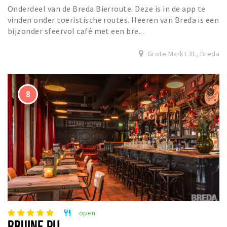
Onderdeel van de Breda Bierroute. Deze is in de app te
vinden onder toeristische routes. Heeren van Breda is een
bijzonder sfeervol café met een bre...
Grote Markt 31, Breda
open
restaurant
BRUINE PIJ