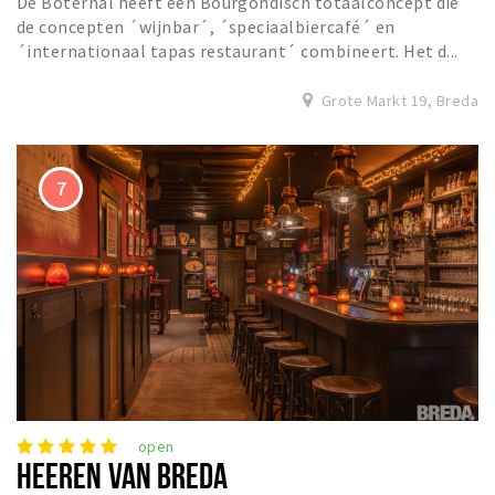
De Boterhal heeft een Bourgondisch totaalconcept die
de concepten ´wijnbar´, ´speciaalbiercafé´ en
´internationaal tapas restaurant´ combineert. Het d...
Grote Markt 19, Breda
open
HEEREN VAN BREDA