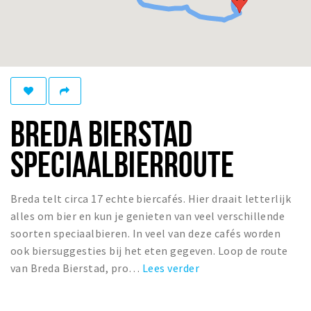
Woonruimte
Inschrijven gemeente
Zorgverzekering
Huisarts en eerste hulp
Q&A
BREDA BIERSTAD
KORTING
SPECIAALBIERROUTE
Breda Student Shop
Draai aan het rad!
Breda telt circa 17 echte biercafés. Hier draait letterlijk
VRIJE TIJD
alles om bier en kun je genieten van veel verschillende
Sport
soorten speciaalbieren. In veel van deze cafés worden
ook biersuggesties bij het eten gegeven. Loop de route
Nieuws
van Breda Bierstad, pro…
Lees verder
Agenda
Bezienswaardigheden