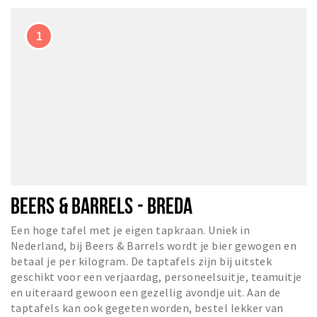
Musea, theaters & podia
Uitjes & activiteiten
Studentenroutes
Natuurgebieden
Party pics
Eten
Drinken
Slapen
Recreatief
BEERS & BARRELS - BREDA
Winkels
Een hoge tafel met je eigen tapkraan. Uniek in
Winkelgebieden
Nederland, bij Beers & Barrels wordt je bier gewogen en
Deals
betaal je per kilogram. De taptafels zijn bij uitstek
geschikt voor een verjaardag, personeelsuitje, teamuitje
Parkeren
en uiteraard gewoon een gezellig avondje uit. Aan de
taptafels kan ook gegeten worden, bestel lekker van