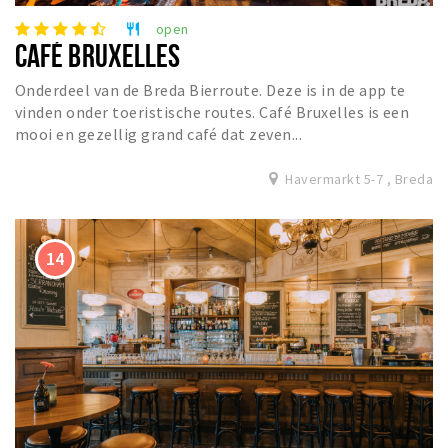
open
restaurant
CAFÉ BRUXELLES
Onderdeel van de Breda Bierroute. Deze is in de app te
vinden onder toeristische routes. Café Bruxelles is een
mooi en gezellig grand café dat zeven...
Havermarkt 5-7 , Breda