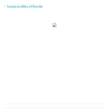
Musea, theaters & podia
bouncevalley.nl/breda
Uitjes & activiteiten
Studentenroutes
Natuurgebieden
Party pics
Eten
Drinken
Slapen
Recreatief
Winkels
Winkelgebieden
Deals
Parkeren