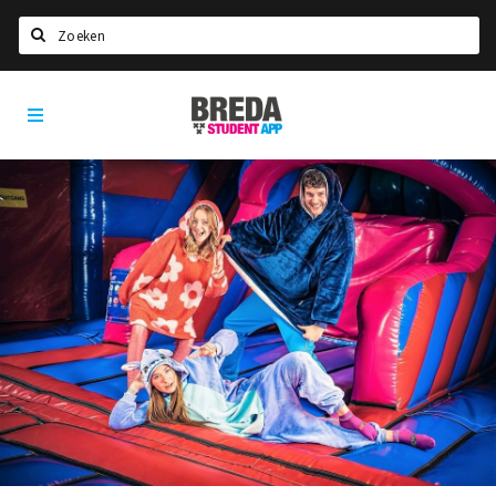
Zoeken
Breda
HOME
Student
Select language
App
STUDEREN
Voel je thuis in Breda | GoodMood
Welkom in Breda
Studentenverenigingen
Studentenraad
Studentenroutes
New in town? Check FAQ!
WONEN