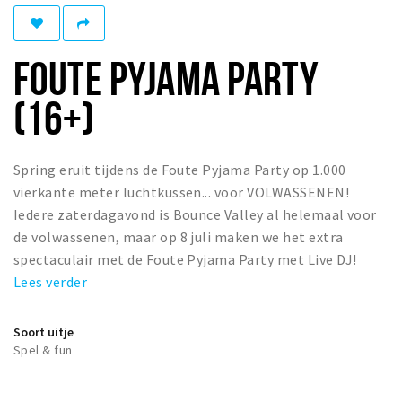
Woonruimte
Inschrijven gemeente
FOUTE PYJAMA PARTY
Zorgverzekering
Huisarts en eerste hulp
(16+)
Q&A
KORTING
Spring eruit tijdens de Foute Pyjama Party op 1.000
vierkante meter luchtkussen... voor VOLWASSENEN!
Breda Student Shop
Iedere zaterdagavond is Bounce Valley al helemaal voor
Draai aan het rad!
de volwassenen, maar op 8 juli maken we het extra
spectaculair met de Foute Pyjama Party met Live DJ!
VRIJE TIJD
Lees verder
Sport
Nieuws
Soort uitje
Spel & fun
Agenda
Bezienswaardigheden