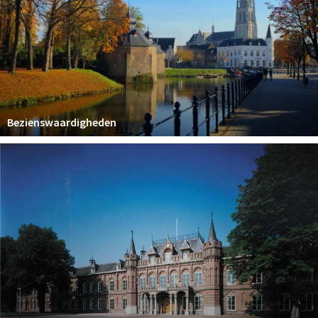
Woonruimte
Inschrijven gemeente
Zorgverzekering
Huisarts en eerste hulp
Q&A
Bezienswaardigheden
KORTING
Breda Student Shop
Draai aan het rad!
VRIJE TIJD
Sport
Nieuws
Agenda
Bezienswaardigheden