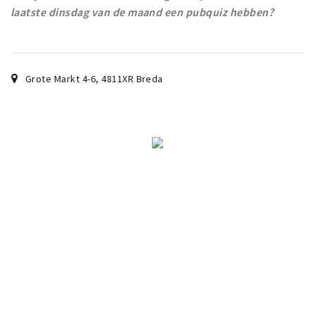
Musea, theaters & podia
laatste dinsdag van de maand een pubquiz hebben?
Uitjes & activiteiten
Studentenroutes
Natuurgebieden
Grote Markt 4-6
,
4811XR
Breda
Party pics
Eten
Drinken
Slapen
Recreatief
Winkels
Winkelgebieden
Deals
Parkeren