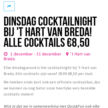
Woonruimte
Inschrijven gemeente
DINSDAG COCKTAILNIGHT
Zorgverzekering
Huisarts en eerste hulp
BIJ 'T HART VAN BREDA!
Q&A
ALLE COCKTAILS €8,50
KORTING
Breda Student Shop
1 december - 31 december
't Hart van
Breda
Draai aan het rad!
Elke dinsdagavond is het cocktailnight bij 't Hart van
VRIJE TIJD
Breda. Alle cocktails zijn vanaf 18:00 €8,50 per stuk.
Sport
We hebben sinds kort ook een officiële cocktailbar, dus
we kunnen nu nog beter onze heerlijke vers bereidde
Nieuws
cocktails maken!
Agenda
Bezienswaardigheden
Wist je dat we in samenwerking met Quiz&Fun ook elke