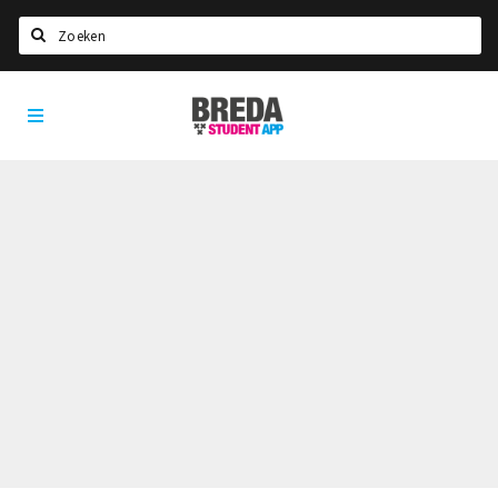
Zoeken
Breda
HOME
Student
Select language
App
STUDEREN
Voel je thuis in Breda | GoodMood
Welkom in Breda
Studentenverenigingen
Studentenraad
Studentenroutes
New in town? Check FAQ!
WONEN