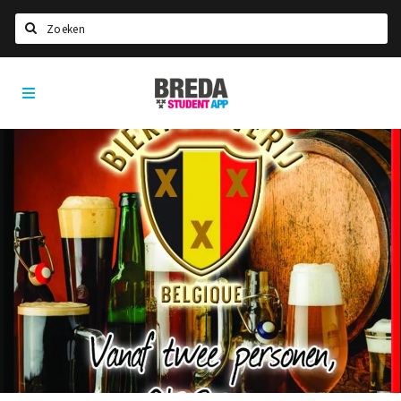
Zoeken
Breda
HOME
Student
Select language
App
STUDEREN
Voel je thuis in Breda | GoodMood
Welkom in Breda
Studentenverenigingen
Studentenraad
Studentenroutes
New in town? Check FAQ!
WONEN