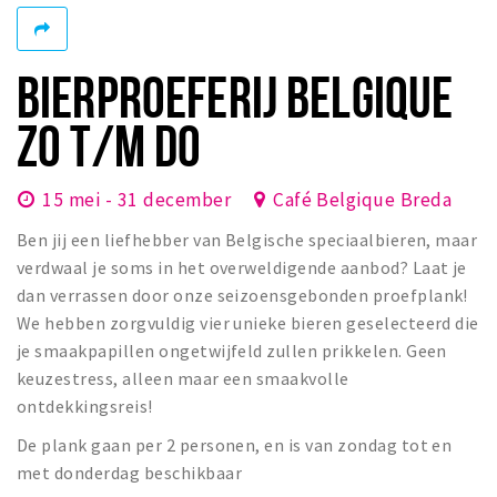
Woonruimte
Inschrijven gemeente
BIERPROEFERIJ BELGIQUE
Zorgverzekering
Huisarts en eerste hulp
ZO T/M DO
Q&A
15 mei - 31 december
Café Belgique Breda
KORTING
Ben jij een liefhebber van Belgische speciaalbieren, maar
Breda Student Shop
verdwaal je soms in het overweldigende aanbod? Laat je
Draai aan het rad!
dan verrassen door onze seizoensgebonden proefplank!
We hebben zorgvuldig vier unieke bieren geselecteerd die
VRIJE TIJD
je smaakpapillen ongetwijfeld zullen prikkelen. Geen
Sport
keuzestress, alleen maar een smaakvolle
ontdekkingsreis!
Nieuws
Agenda
De plank gaan per 2 personen, en is van zondag tot en
met donderdag beschikbaar
Bezienswaardigheden