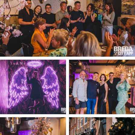
Woonruimte
Inschrijven gemeente
Zorgverzekering
Huisarts en eerste hulp
Q&A
KORTING
Breda Student Shop
Draai aan het rad!
VRIJE TIJD
Sport
Nieuws
Agenda
Bezienswaardigheden