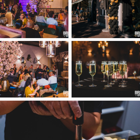
Musea, theaters & podia
Uitjes & activiteiten
Studentenroutes
Natuurgebieden
Party pics
Eten
Drinken
Slapen
Recreatief
Winkels
Winkelgebieden
Deals
Parkeren