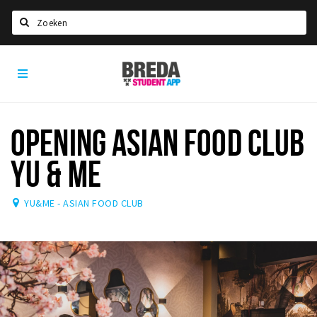
Zoeken
Breda
HOME
Student
Select language
App
STUDEREN
OPENING ASIAN FOOD CLUB
Voel je thuis in Breda | GoodMood
YU & ME
Welkom in Breda
Studentenverenigingen
YU&ME - ASIAN FOOD CLUB
Studentenraad
Studentenroutes
New in town? Check FAQ!
WONEN