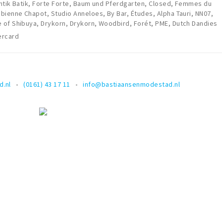
ntik Batik, Forte Forte, Baum und Pferdgarten, Closed, Femmes du
bienne Chapot, Studio Anneloes, By Bar, Études, Alpha Tauri, NN07,
of Shibuya, Drykorn, Drykorn, Woodbird, Forét, PME, Dutch Dandies
ercard
.nl
(0161) 43 17 11
info@bastiaansenmodestad.nl