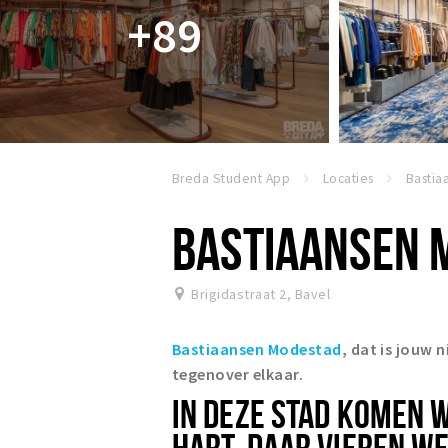
+89
Breda Student App
Locaties
BASTIAANSEN 
Brigidastraat 2
,
Bavel
Bastiaansen Modestad
, dat is jouw
tegenover elkaar.
IN DEZE STAD KOMEN 
HART. DAAR VIEREN WE