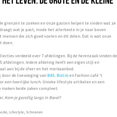
de grenzen te zoeken en onze gasten helpen te vinden wat ze
 draagt wat je past, mode het allerbeste in je naar boven
 mensen die zich goed voelen en dit delen. Dat is wat onze
t doen.
lecties verdeeld over 7 afdelingen. Bij de herenzaak vinden de
5 afdelingen. Iedere afdeling heeft een eigen stijl en
maal aan bij de sfeer en het merkaanbod.
g door de toevoeging van
BAS. Bistro
en fashion café 't
r een heerlijke lunch. Unieke lifestyle artikelen en een
p maken beide zaken compleet.
aar. Kom je gezellig langs in Bavel?
de, Lifestyle, Schoenen