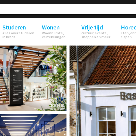
Studeren
Wonen
Vrije tijd
Hore
Alles over studeren
Woonruimte,
cultuur, events,
Eten, dri
in Breda
verzekeringen
shoppen en meer
slapen