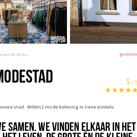
geslote
Bastiaansen Modestad
MODESTAD
5
/ 
 nieuwe stad. 4000m2 mode beleving in twee winkels
WE SAMEN. WE VINDEN ELKAAR IN HET
 HET LEVEN. DE GROTE ÉN DE KLEINE