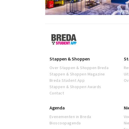
Breda
Student
App
Stappen & Shoppen
St
Over Stappen & Shoppen Breda
Re
Stappen & Shoppen Magazine
Ui
Breda Student App
Ov
Stappen & Shoppen Awards
Contact
Agenda
Ni
Evenementen in Breda
Voe
Bioscoopagenda
Ni