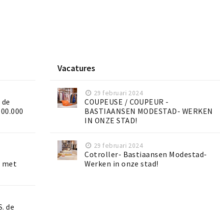
Vacatures
29 februari 2024
 de
COUPEUSE / COUPEUR -
100.000
BASTIAANSEN MODESTAD- WERKEN
IN ONZE STAD!
29 februari 2024
Cotroller- Bastiaansen Modestad-
m met
Werken in onze stad!
. de