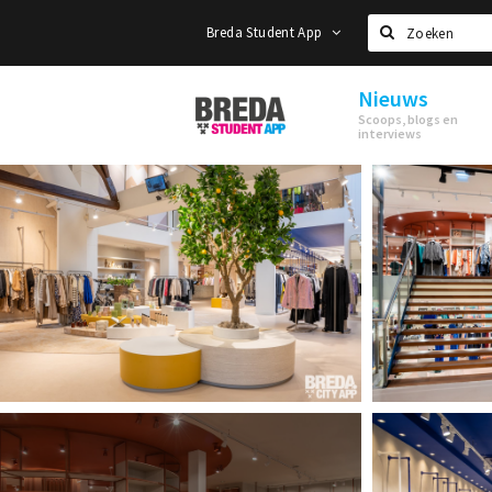
Breda Student App
Zoeken
Nieuws
Breda
Scoops, blogs en
Student
interviews
App