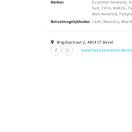
Merken
Essentiel Antwerp, A
Sud, YAYA, NUKUS, Fa
Won Hundred, People 
Betaalmogelijkheden
Cash, Maestro, Mast
Brigidastraat 2
,
4854 CT
Bavel
www.bastiaansenmodestad