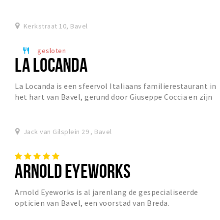
uitgebreid wilt lunchen na een shopsessie bij...
Kerkstraat 10, Bavel
gesloten
restaurant
LA LOCANDA
La Locanda is een sfeervol Italiaans familierestaurant in
het hart van Bavel, gerund door Giuseppe Coccia en zijn
gezin. Na jarenlang het bekende Da A...
Jack van Gilsplein 29 , Bavel
ARNOLD EYEWORKS
Arnold Eyeworks is al jarenlang de gespecialiseerde
opticien van Bavel, een voorstad van Breda.