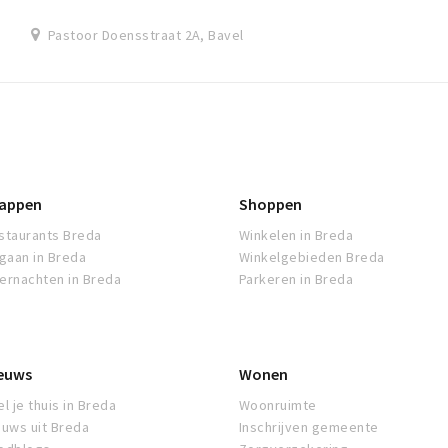
Pastoor Doensstraat 2A, Bavel
appen
Shoppen
staurants Breda
Winkelen in Breda
tgaan in Breda
Winkelgebieden Breda
ernachten in Breda
Parkeren in Breda
euws
Wonen
l je thuis in Breda
Woonruimte
euws uit Breda
Inschrijven gemeente