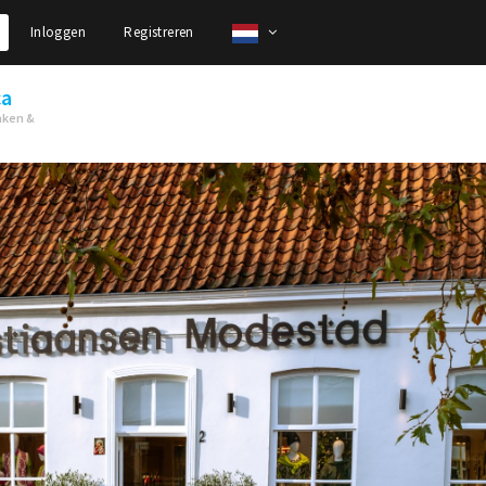
Inloggen
Registreren
ca
nken &