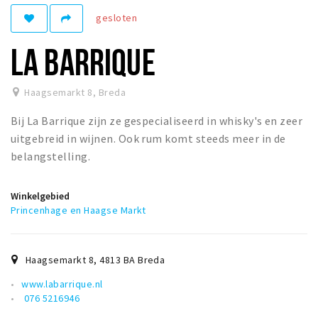
Woonruimte
gesloten
Inschrijven gemeente
LA BARRIQUE
Zorgverzekering
Huisarts en eerste hulp
Haagsemarkt 8
,
Breda
Q&A
Bij La Barrique zijn ze gespecialiseerd in whisky's en zeer
KORTING
uitgebreid in wijnen. Ook rum komt steeds meer in de
Breda Student Shop
belangstelling.
Draai aan het rad!
Winkelgebied
Princenhage en Haagse Markt
VRIJE TIJD
Sport
Nieuws
Haagsemarkt 8
,
4813 BA
Breda
Agenda
www.labarrique.nl
076 5216946
Bezienswaardigheden