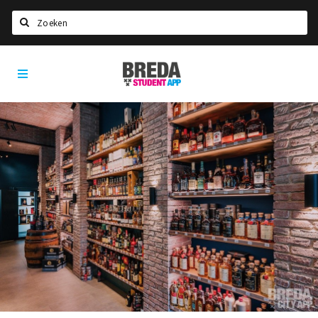
Zoeken
Breda
HOME
Student
Select language
App
STUDEREN
Voel je thuis in Breda | GoodMood
Welkom in Breda
Studentenverenigingen
Studentenraad
Studentenroutes
New in town? Check FAQ!
WONEN