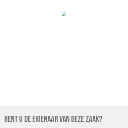
Musea, theaters & podia
Uitjes & activiteiten
Studentenroutes
Natuurgebieden
Party pics
Eten
Drinken
Slapen
Recreatief
Winkels
Winkelgebieden
Deals
Parkeren
BENT U DE EIGENAAR VAN DEZE ZAAK?