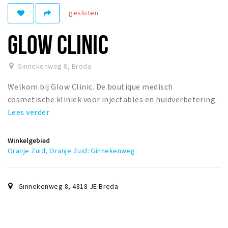
Woonruimte
gesloten
Inschrijven gemeente
GLOW CLINIC
Zorgverzekering
Huisarts en eerste hulp
Ginnekenweg 8
,
Breda
Q&A
Welkom bij Glow Clinic. De boutique medisch
KORTING
cosmetische kliniek voor injectables en huidverbetering.
Breda Student Shop
Lees verder
Draai aan het rad!
Winkelgebied
Oranje Zuid
,
Oranje Zuid: Ginnekenweg
VRIJE TIJD
Sport
Nieuws
Ginnekenweg 8
,
4818 JE
Breda
Agenda
Bezienswaardigheden