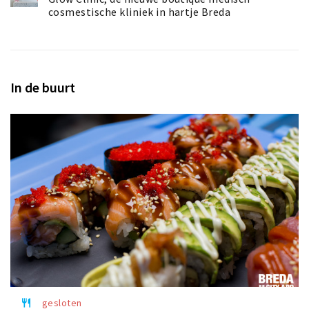
cosmestische kliniek in hartje Breda
In de buurt
gesloten
restaurant