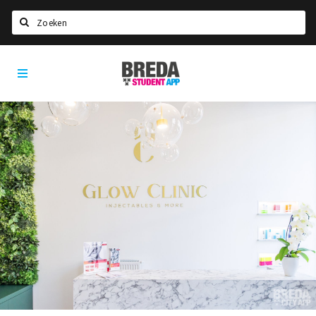
Zoeken
Breda
HOME
Student
Select language
App
STUDEREN
Voel je thuis in Breda | GoodMood
Welkom in Breda
Studentenverenigingen
Studentenraad
Studentenroutes
New in town? Check FAQ!
WONEN