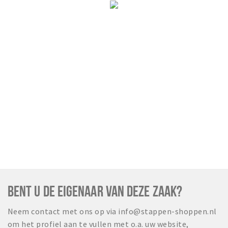
Musea, theaters & podia
Uitjes & activiteiten
Studentenroutes
Natuurgebieden
Party pics
Eten
Drinken
Slapen
Recreatief
Winkels
Winkelgebieden
Deals
BENT U DE EIGENAAR VAN DEZE ZAAK?
Parkeren
Neem contact met ons op via info@stappen-shoppen.nl
om het profiel aan te vullen met o.a. uw website,