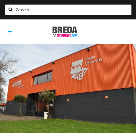
Zoeken
Breda
HOME
Student
Select language
App
STUDEREN
Voel je thuis in Breda | GoodMood
Welkom in Breda
Studentenverenigingen
Studentenraad
Studentenroutes
New in town? Check FAQ!
WONEN