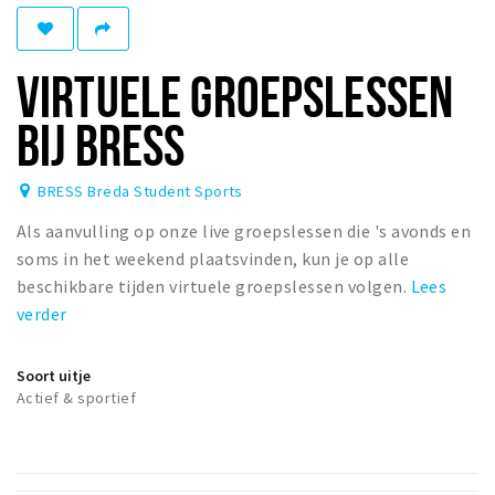
Woonruimte
Inschrijven gemeente
VIRTUELE GROEPSLESSEN
Zorgverzekering
Huisarts en eerste hulp
BIJ BRESS
Q&A
BRESS Breda Student Sports
KORTING
Als aanvulling op onze live groepslessen die 's avonds en
Breda Student Shop
soms in het weekend plaatsvinden, kun je op alle
Draai aan het rad!
beschikbare tijden virtuele groepslessen volgen.
Lees
verder
VRIJE TIJD
Sport
Soort uitje
Actief & sportief
Nieuws
Agenda
Bezienswaardigheden