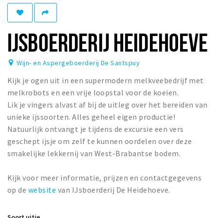
Woonruimte
Inschrijven gemeente
IJSBOERDERIJ HEIDEHOEVE
Zorgverzekering
Huisarts en eerste hulp
Wijn- en Aspergeboerderij De Santspuy
Q&A
Kijk je ogen uit in een supermodern melkveebedrijf met
KORTING
melkrobots en een vrije loopstal voor de koeien.
Lik je vingers alvast af bij de uitleg over het bereiden van
Breda Student Shop
unieke ijssoorten. Alles geheel eigen productie!
Draai aan het rad!
Natuurlijk ontvangt je tijdens de excursie een vers
geschept ijsje om zelf te kunnen oordelen over deze
VRIJE TIJD
smakelijke lekkernij van West-Brabantse bodem.
Sport
Kijk voor meer informatie, prijzen en contactgegevens
Nieuws
op de
website
van IJsboerderij De Heidehoeve.
Agenda
Bezienswaardigheden
Soort uitje