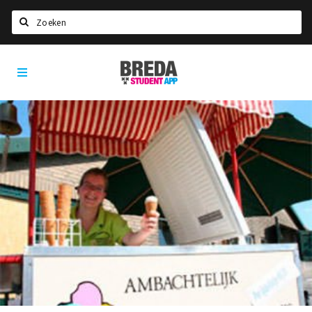
Zoeken
Breda
HOME
Student
Select language
App
STUDEREN
Voel je thuis in Breda | GoodMood
Welkom in Breda
Studentenverenigingen
Studentenraad
Studentenroutes
New in town? Check FAQ!
WONEN