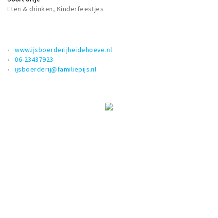
Musea, theaters & podia
Eten & drinken, Kinderfeestjes
Uitjes & activiteiten
Studentenroutes
www.ijsboerderijheidehoeve.nl
Natuurgebieden
06-23437923
Party pics
ijsboerderij@familiepijs.nl
Eten
Drinken
Slapen
Recreatief
Winkels
Winkelgebieden
Deals
Parkeren