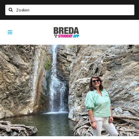
Zoeken
Breda
HOME
Student
Select language
App
STUDEREN
Voel je thuis in Breda | GoodMood
Welkom in Breda
Studentenverenigingen
Studentenraad
Studentenroutes
New in town? Check FAQ!
WONEN