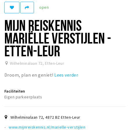
Woonruimte
open
Inschrijven gemeente
MIJN REISKENNIS
Zorgverzekering
Huisarts en eerste hulp
MARIËLLE VERSTIJLEN -
Q&A
ETTEN-LEUR
KORTING
Breda Student Shop
Wilhelminalaan 72
,
Etten-Leur
Draai aan het rad!
Droom, plan en geniet!
Lees verder
VRIJE TIJD
Faciliteiten
Sport
Eigen parkeerplaats
Nieuws
Agenda
Wilhelminalaan 72
,
4872 BZ
Etten-Leur
Bezienswaardigheden
www.mijnreiskennis.nl/marielle-verstijlen