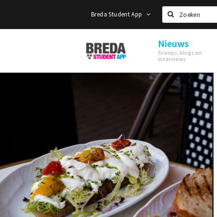
Breda Student App
Zoeken
Nieuws
Breda
Scoops, blogs en
Student
interviews
App