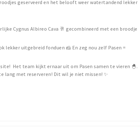
oodjes geserveerd en het belooft weer watertandend lekker
erlijke Cygnus Albireo Cava 🥂 gecombineerd met een broodje
ook lekker uitgebreid fonduen 🧀 En zeg nou zelf Pasen =
ite! Het team kijkt ernaar uit om Pasen samen te vieren 🐣.
te lang met reserveren! Dit wil je niet missen! ✨