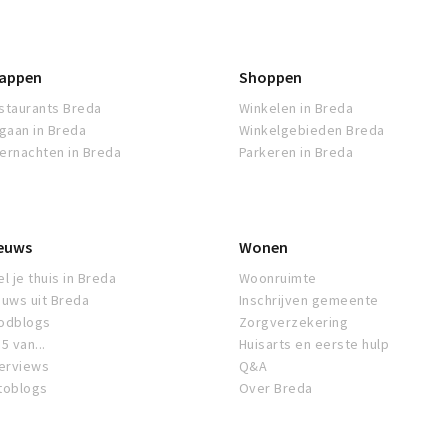
appen
Shoppen
staurants Breda
Winkelen in Breda
tgaan in Breda
Winkelgebieden Breda
ernachten in Breda
Parkeren in Breda
euws
Wonen
l je thuis in Breda
Woonruimte
euws uit Breda
Inschrijven gemeente
odblogs
Zorgverzekering
5 van...
Huisarts en eerste hulp
terviews
Q&A
toblogs
Over Breda