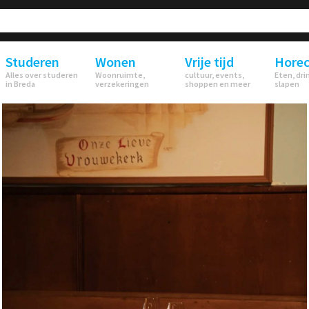
Studeren
Wonen
Vrije tijd
Hore
Alles over studeren
Woonruimte,
cultuur, events,
Eten, dri
in Breda
verzekeringen
shoppen en meer
slapen