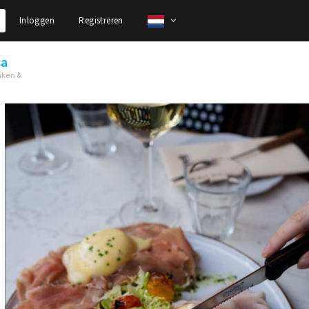
Inloggen
Registreren
ca
nken &