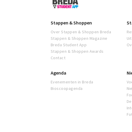
Student
App
Stappen & Shoppen
St
Over Stappen & Shoppen Breda
Re
Stappen & Shoppen Magazine
Ui
Breda Student App
Ov
Stappen & Shoppen Awards
Contact
Agenda
Ni
Evenementen in Breda
Voe
Bioscoopagenda
Ni
Fo
De 
In
Fo