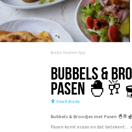
Breda Student App
BUBBELS & BR
PASEN 🐣🥂
Smelt Breda
Bubbels & Broodjes met Pasen 🐣🥂
Pasen komt eraan en dat betekent… ex