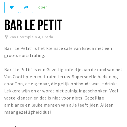
Woonruimte
open
Inschrijven gemeente
BAR LE PETIT
Zorgverzekering
Huisarts en eerste hulp
Van Coothplein 4
,
Breda
Q&A
Bar "Le Petit' is het kleinste cafe van Breda met een
KORTING
grootse uitstraling.
Breda Student Shop
Bar "Le Petit' is een Gezellig cafeetje aan de rand van het
Draai aan het rad!
Van Coothplein met ruim terras. Supersnelle bediening
door Ton, de eigenaar, die gelijk onthoudt wat je drinkt.
VRIJE TIJD
Lekkere wijn en er wordt niet zuinig ingeschonken. Veel
Sport
vaste klanten en dat is niet voor niets. Gezellige
Nieuws
ambiance en leuke mensen van alle leeftijden. Alleen
maar gezelligheid dus!
Agenda
Bezienswaardigheden