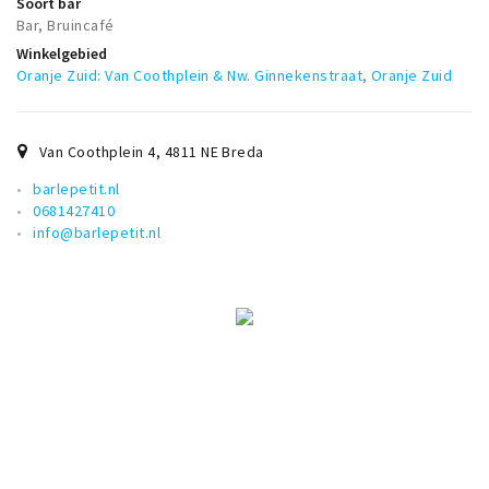
Soort bar
Musea, theaters & podia
Bar, Bruincafé
Uitjes & activiteiten
Winkelgebied
Oranje Zuid: Van Coothplein & Nw. Ginnekenstraat
,
Oranje Zuid
Studentenroutes
Natuurgebieden
Van Coothplein 4
,
4811 NE
Breda
Party pics
barlepetit.nl
Eten
0681427410
Drinken
info@barlepetit.nl
Slapen
Recreatief
Winkels
Winkelgebieden
Deals
Parkeren