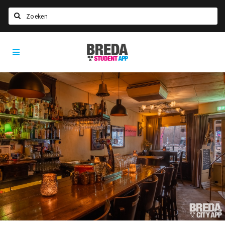
Zoeken
Breda
HOME
Student
Select language
App
STUDEREN
Voel je thuis in Breda | GoodMood
Welkom in Breda
Studentenverenigingen
Studentenraad
Studentenroutes
New in town? Check FAQ!
WONEN