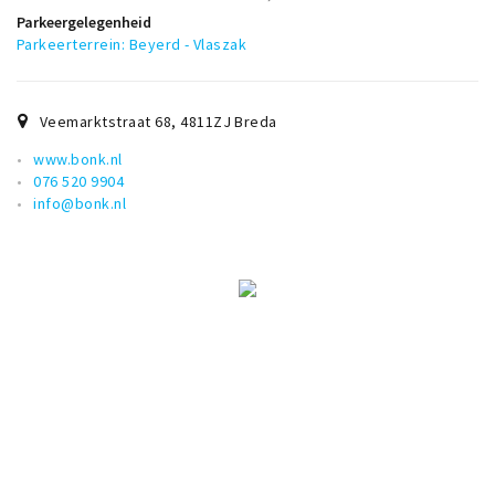
Musea, theaters & podia
Parkeergelegenheid
Parkeerterrein: Beyerd - Vlaszak
Uitjes & activiteiten
Studentenroutes
Natuurgebieden
Veemarktstraat 68
,
4811ZJ
Breda
Party pics
www.bonk.nl
076 520 9904
Eten
info@bonk.nl
Drinken
Slapen
Recreatief
Winkels
Winkelgebieden
Deals
Parkeren