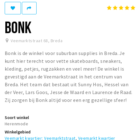
Woonruimte
Inschrijven gemeente
BONK
Zorgverzekering
Huisarts en eerste hulp
Veemarktstraat 68
,
Breda
Q&A
Bonk is de winkel voor suburban supplies in Breda. Je
KORTING
kunt hier terecht voor vette skateboards, sneakers,
Breda Student Shop
kleding, petjes, rugzakken en veel meer! De winkel is
gevestigd aan de Veemarkstraat in het centrum van
Draai aan het rad!
Breda. Het team dat bestaat uit Sunny Hos, Hessel van
der Veer, Lars Goos, Jesse de Waard en Laurence de Raad.
VRIJE TIJD
Zij zorgen bij Bonk altijd voor een erg gezellige sfeer!
Sport
Nieuws
Soort winkel
Herenmode
Agenda
Winkelgebied
Bezienswaardigheden
Veemarkt kwartier: Veemarktstraat
,
Veemarkt kwartier