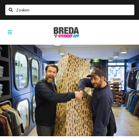
Zoeken
Breda
HOME
Student
Select language
App
STUDEREN
Voel je thuis in Breda | GoodMood
Welkom in Breda
Studentenverenigingen
Studentenraad
Studentenroutes
New in town? Check FAQ!
WONEN