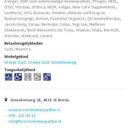
A.Vogel, VSM (ook enkelvoudige homeopathie), Pflüger, HEEL,
Musea, theaters & podia
LTO3, Vitotaal, Orthica, NOW, Solgar, New Care Supplements,
Lamberts, AOV, Bonusan, Trenker, Weleda (zelfzorg en
Uitjes & activiteiten
huidverzorging), Boiron, Essential Organics, Chi Aromatherapy,
Studentenroutes
Jacob Hooij, Zarqa, Dermolin, Salus, Yogi tea, Malteser
Staalwaren, Bach Bloesems, De Traay, Vitalize, Vitals, Bio-Kult,
Natuurgebieden
Vitortho, Vitakruid, Lavera
Party pics
Betaalmogelijkheden
Cash, Maestro
Eten
Winkelgebied
Drinken
Oranje Zuid
,
Oranje Zuid: Ginnekenweg
Slapen
Toegankelijkheid
Recreatief
Winkels
Winkelgebieden
Ginnekenweg 28
,
4818 JE
Breda
Deals
www.brockshomeopathie.nl
Parkeren
076 - 521 93 13
info@brockshomeopathie.nl