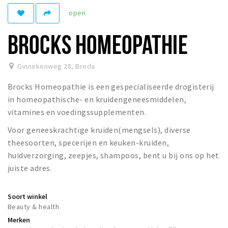
Woonruimte
open
Inschrijven gemeente
BROCKS HOMEOPATHIE
Zorgverzekering
Huisarts en eerste hulp
Ginnekenweg 28
,
Breda
Q&A
Brocks Homeopathie is een gespecialiseerde drogisterij
KORTING
in homeopathische- en kruidengeneesmiddelen,
Breda Student Shop
vitamines en voedingssupplementen.
Draai aan het rad!
Voor geneeskrachtige kruiden(mengsels), diverse
theesoorten, specerijen en keuken-kruiden,
VRIJE TIJD
huidverzorging, zeepjes, shampoos, bent u bij ons op het
juiste adres.
Sport
Nieuws
Soort winkel
Agenda
Beauty & health
Bezienswaardigheden
Merken