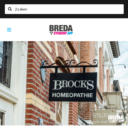
Zoeken
Breda
HOME
Student
Select language
App
STUDEREN
Voel je thuis in Breda | GoodMood
Welkom in Breda
Studentenverenigingen
Studentenraad
Studentenroutes
New in town? Check FAQ!
WONEN