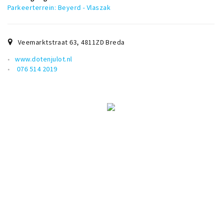
Musea, theaters & podia
Parkeerterrein: Beyerd - Vlaszak
Uitjes & activiteiten
Studentenroutes
Veemarktstraat 63
,
4811ZD
Breda
Natuurgebieden
www.dotenjulot.nl
076 514 2019
Party pics
Eten
Drinken
Slapen
Recreatief
Winkels
Winkelgebieden
Deals
Parkeren