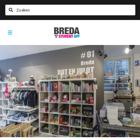
Zoeken
Breda
HOME
Student
Select language
App
STUDEREN
Voel je thuis in Breda | GoodMood
Welkom in Breda
Studentenverenigingen
Studentenraad
Studentenroutes
New in town? Check FAQ!
WONEN