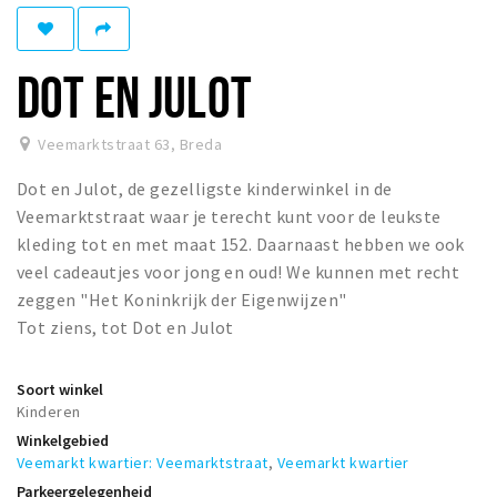
Woonruimte
Inschrijven gemeente
DOT EN JULOT
Zorgverzekering
Huisarts en eerste hulp
Veemarktstraat 63
,
Breda
Q&A
Dot en Julot, de gezelligste kinderwinkel in de
KORTING
Veemarktstraat waar je terecht kunt voor de leukste
Breda Student Shop
kleding tot en met maat 152. Daarnaast hebben we ook
veel cadeautjes voor jong en oud! We kunnen met recht
Draai aan het rad!
zeggen "Het Koninkrijk der Eigenwijzen"
Tot ziens, tot Dot en Julot
VRIJE TIJD
Sport
Soort winkel
Nieuws
Kinderen
Winkelgebied
Agenda
Veemarkt kwartier: Veemarktstraat
,
Veemarkt kwartier
Bezienswaardigheden
Parkeergelegenheid