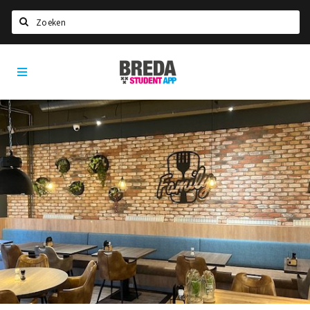
Zoeken
Breda
HOME
Student
Select language
App
STUDEREN
Voel je thuis in Breda | GoodMood
Welkom in Breda
Studentenverenigingen
Studentenraad
Studentenroutes
New in town? Check FAQ!
WONEN