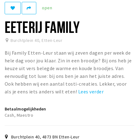
Woonruimte
open
Inschrijven gemeente
EETERIJ FAMILY
Zorgverzekering
Huisarts en eerste hulp
Burchtplein 40
,
Etten-Leur
Q&A
Bij Family Etten-Leur staan wij zeven dagen per week de
KORTING
hele dag voor jou klaar. Zin in een broodje? Bij ons heb je
Breda Student Shop
keuze uit vers belegde warme en koude broodjes. Van
eenvoudig tot luxe: bij ons ben je aan het juiste adres.
Draai aan het rad!
Ook hebben wij een aantal tosti-creaties. Lekker, voor
als je eens iets anders wilt eten!
Lees verder
VRIJE TIJD
Sport
Betaalmogelijkheden
Nieuws
Cash, Maestro
Agenda
Bezienswaardigheden
Burchtplein 40
,
4873 BN
Etten-Leur