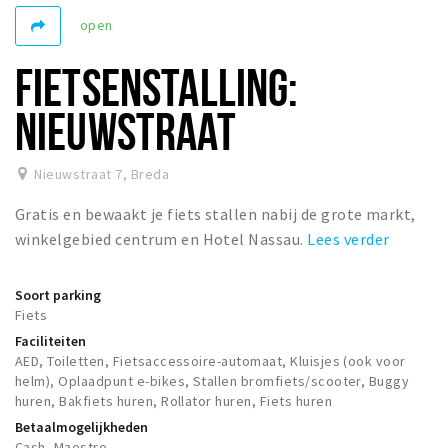
Woonruimte
open
Inschrijven gemeente
FIETSENSTALLING:
Zorgverzekering
Huisarts en eerste hulp
NIEUWSTRAAT
Q&A
Nieuwstraat 7
,
Breda
KORTING
Gratis en bewaakt je fiets stallen nabij de grote markt,
Breda Student Shop
winkelgebied centrum en Hotel Nassau.
Lees verder
Draai aan het rad!
Soort parking
VRIJE TIJD
Fiets
Sport
Faciliteiten
AED, Toiletten, Fietsaccessoire-automaat, Kluisjes (ook voor
Nieuws
helm), Oplaadpunt e-bikes, Stallen bromfiets/scooter, Buggy
Agenda
huren, Bakfiets huren, Rollator huren, Fiets huren
Betaalmogelijkheden
Bezienswaardigheden
Cash, Maestro