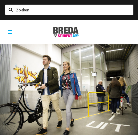
Zoeken
Breda
HOME
Student
Select language
App
STUDEREN
Voel je thuis in Breda | GoodMood
Welkom in Breda
Studentenverenigingen
Studentenraad
Studentenroutes
New in town? Check FAQ!
WONEN