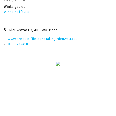
Musea, theaters & podia
Winkelgebied
Winkelhof 't Sas
Uitjes & activiteiten
Studentenroutes
Natuurgebieden
Nieuwstraat 7
,
4811WX
Breda
Party pics
www.breda.nl/fietsenstalling-nieuwstraat
076 5225498
Eten
Drinken
Slapen
Recreatief
Winkels
Winkelgebieden
Deals
Parkeren