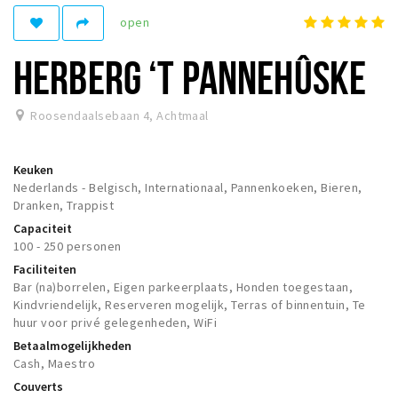
Woonruimte
open
Inschrijven gemeente
HERBERG ‘T PANNEHÛSKE
Zorgverzekering
Huisarts en eerste hulp
Roosendaalsebaan 4
,
Achtmaal
Q&A
KORTING
Keuken
Nederlands - Belgisch, Internationaal, Pannenkoeken, Bieren,
Breda Student Shop
Dranken, Trappist
Draai aan het rad!
Capaciteit
100 - 250 personen
VRIJE TIJD
Faciliteiten
Bar (na)borrelen, Eigen parkeerplaats, Honden toegestaan,
Sport
Kindvriendelijk, Reserveren mogelijk, Terras of binnentuin, Te
huur voor privé gelegenheden, WiFi
Nieuws
Betaalmogelijkheden
Agenda
Cash, Maestro
Bezienswaardigheden
Couverts