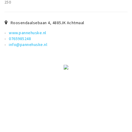
250
Musea, theaters & podia
Uitjes & activiteiten
Roosendaalsebaan 4
,
4885JK
Achtmaal
Studentenroutes
Natuurgebieden
www.pannehuske.nl
0765985248
Party pics
info@pannehuske.nl
Eten
Drinken
Slapen
Recreatief
Winkels
Winkelgebieden
Deals
Parkeren