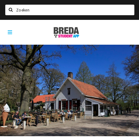
Zoeken
Breda
HOME
Student
Select language
App
STUDEREN
Voel je thuis in Breda | GoodMood
Welkom in Breda
Studentenverenigingen
Studentenraad
Studentenroutes
New in town? Check FAQ!
WONEN