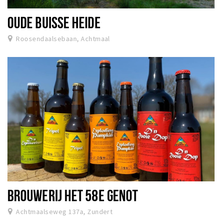
OUDE BUISSE HEIDE
Roosendaalsebaan, Achtmaal
BROUWERIJ HET 58E GENOT
Achtmaalseweg 137a, Zundert