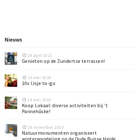
Inloggen
Nieuws
28 april 2021
Genieten op de Zundertse terrassen!
20 mei 2020
10x IJsje to-go
18 mei 2020
Koop Lokaal: diverse activiteiten bij 't
Pannehûske!
26 november 2019
Natuurmonumenten organiseert
winterwandeling op de Oude Buisse Heide