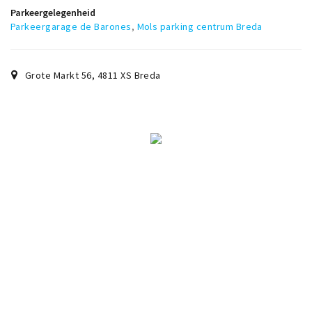
Musea, theaters & podia
Parkeergelegenheid
Parkeergarage de Barones
,
Mols parking centrum Breda
Uitjes & activiteiten
Studentenroutes
Grote Markt 56
,
4811 XS
Breda
Natuurgebieden
Party pics
Eten
Drinken
Slapen
Recreatief
Winkels
Winkelgebieden
Deals
Parkeren