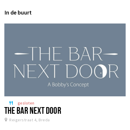
In de buurt
gesloten
restaurant
THE BAR NEXT DOOR
Reigerstraat 4, Breda