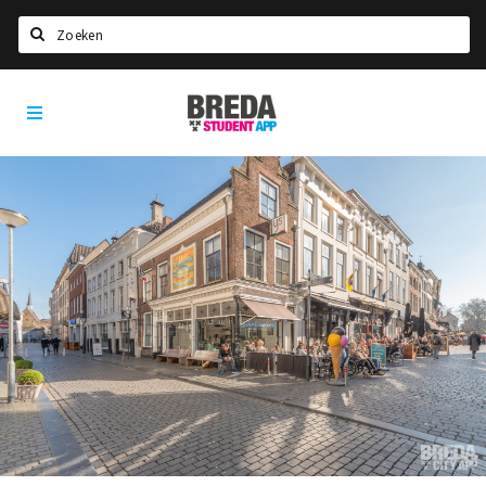
Zoeken
Breda
HOME
Student
Select language
App
STUDEREN
Voel je thuis in Breda | GoodMood
Welkom in Breda
Studentenverenigingen
Studentenraad
Studentenroutes
New in town? Check FAQ!
WONEN