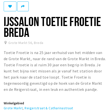
Woonruimte
Inschrijven gemeente
IJSSALON TOETIE FROETIE
Zorgverzekering
Huisarts en eerste hulp
BREDA
Q&A
Grote Markt 56
,
Breda
KORTING
Toetie Froetie is na 25 jaar verhuisd van het midden van
Breda Student Shop
de Grote Markt, naar de rand van de Grote Markt in Breda.
Draai aan het rad!
Toetie Froetie is al ruim 30 jaar een begrip in Breda. Je
kunt het bijna niet missen als je vanaf het station door
VRIJE TIJD
het park naar de stad toe loopt. Toetie Froetie is
Sport
tegenwoordig gevestigd op de hoek van de Grote Markt
en de Reigerstraat, in een leuk en authentiek pandje.
Nieuws
Agenda
Winkelgebied
Bezienswaardigheden
Grote Markt
,
Reigerstraat & Catharinastraat