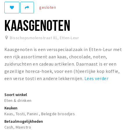
Woonruimte
gesloten
Inschrijven gemeente
KAASGENOTEN
Zorgverzekering
Huisarts en eerste hulp
Bisschopsmolenstraat 81
,
Etten-Leur
Q&A
Kaasgenoten is een versspeciaalzaak in Etten-Leur met
KORTING
een rijk assortiment aan kaas, chocolade, noten,
Breda Student Shop
zuidvruchten en cadeau artikelen. Daarnaast is er een
gezellige horeca-hoek, voor een (h)eerlijke kop koffie,
Draai aan het rad!
een verse tosti en andere lekkernijen.
Lees verder
VRIJE TIJD
Soort winkel
Sport
Eten & drinken
Nieuws
Keuken
Kaas, Tosti, Panini , Belegde broodjes
Agenda
Betaalmogelijkheden
Bezienswaardigheden
Cash, Maestro