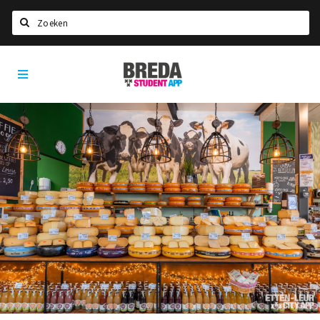
Zoeken
Breda
HOME
Student
Select language
App
STUDEREN
Voel je thuis in Breda | GoodMood
Welkom in Breda
Studentenverenigingen
Studentenraad
Studentenroutes
New in town? Check FAQ!
WONEN