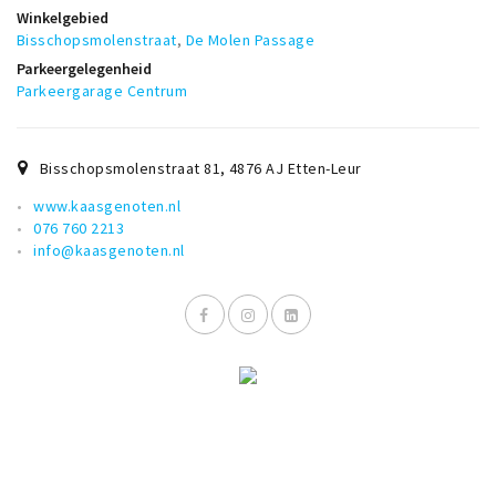
Musea, theaters & podia
Winkelgebied
Bisschopsmolenstraat
,
De Molen Passage
Uitjes & activiteiten
Parkeergelegenheid
Studentenroutes
Parkeergarage Centrum
Natuurgebieden
Party pics
Bisschopsmolenstraat 81
,
4876 AJ
Etten-Leur
Eten
www.kaasgenoten.nl
Drinken
076 760 2213
info@kaasgenoten.nl
Slapen
Recreatief
Winkels
Winkelgebieden
Deals
Parkeren