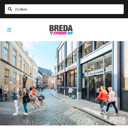
Zoeken
Breda
HOME
Student
Select language
App
STUDEREN
Voel je thuis in Breda | GoodMood
Welkom in Breda
Studentenverenigingen
Studentenraad
Studentenroutes
New in town? Check FAQ!
WONEN