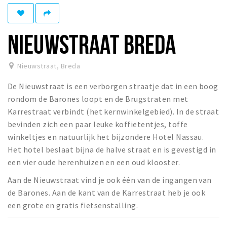
Woonruimte
Inschrijven gemeente
NIEUWSTRAAT BREDA
Zorgverzekering
Huisarts en eerste hulp
Nieuwstraat
,
Breda
Q&A
De Nieuwstraat is een verborgen straatje dat in een boog
KORTING
rondom de Barones loopt en de Brugstraten met
Breda Student Shop
Karrestraat verbindt (het kernwinkelgebied). In de straat
bevinden zich een paar leuke koffietentjes, toffe
Draai aan het rad!
winkeltjes en natuurlijk het bijzondere Hotel Nassau.
Het hotel beslaat bijna de halve straat en is gevestigd in
VRIJE TIJD
een vier oude herenhuizen en een oud klooster.
Sport
Aan de Nieuwstraat vind je ook één van de ingangen van
Nieuws
de Barones. Aan de kant van de Karrestraat heb je ook
Agenda
een grote en gratis fietsenstalling.
Bezienswaardigheden