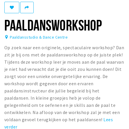
Woonruimte
Inschrijven gemeente
PAALDANSWORKSHOP
Zorgverzekering
Huisarts en eerste hulp
Paaldansstudio & Dance Centre
Q&A
Op zoek naar een originele, spectaculaire workshop? Dan
KORTING
zit je bij ons met de paaldansworkshop op de juiste plek!
Tijdens deze workshop leer je moves aan de paal waarvan
Breda Student Shop
je niet had verwacht dat je die ooit zou kunnen doen! Dit
Draai aan het rad!
zorgt voor een unieke onvergetelijke ervaring. De
workshop wordt gegeven door een ervaren
VRIJE TIJD
paaldansinstructeur die jullie begeleid bij het
Sport
paaldansen. In kleine groepjes heb je volop de
gelegenheid om te oefenen en je skills aan de paal te
Nieuws
ontwikkelen. Na afloop van de workshop zal je met een
Agenda
voldaan gevoel terugkijken op het paaldansen!
Lees
Bezienswaardigheden
verder