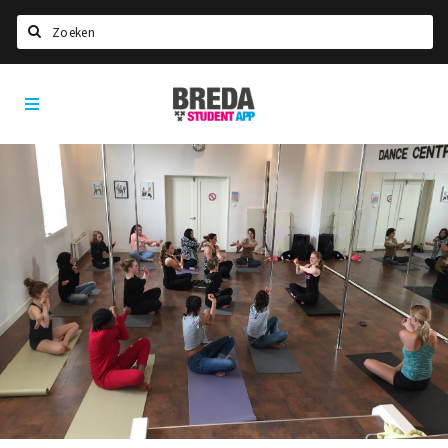
Zoeken
Breda
HOME
Student
Select language
App
STUDEREN
Voel je thuis in Breda | GoodMood
Welkom in Breda
Studentenverenigingen
Studentenraad
Studentenroutes
New in town? Check FAQ!
WONEN