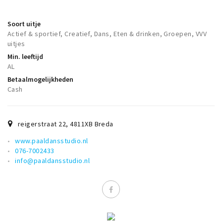
Musea, theaters & podia
Uitjes & activiteiten
Soort uitje
Actief & sportief, Creatief, Dans, Eten & drinken, Groepen, VVV
Studentenroutes
uitjes
Natuurgebieden
Min. leeftijd
AL
Party pics
Betaalmogelijkheden
Eten
Cash
Drinken
Slapen
reigerstraat 22
,
4811XB
Breda
Recreatief
www.paaldansstudio.nl
Winkels
076-7002433
info@paaldansstudio.nl
Winkelgebieden
Deals
Parkeren