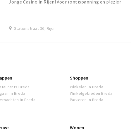
Jonge Casino in Rijen! Voor (ont)spanning en plezier
komt u naar onze vestiging aan de Stationsst...
Stationstraat 36, Rijen
appen
Shoppen
staurants Breda
Winkelen in Breda
tgaan in Breda
Winkelgebieden Breda
ernachten in Breda
Parkeren in Breda
euws
Wonen