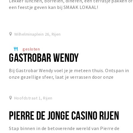
Lekker lunchen, borrelen, dineren, een terrasje pakken of
een feestje geven kan bij SMAAK LOKAAL!
Wilhelminaplein 26, Rijen
gesloten
restaurant
GASTROBAR WENDY
Bij Gastrobar Wendy voel je je meteen thuis. Ontspan in
onze gezellige sfeer, laat je verrassen door onze
heerlijke gerechten en geniet van alles wat...
Hoofdstraat 1, Rijen
PIERRE DE JONGE CASINO RIJEN
Stap binnen in de betoverende wereld van Pierre de