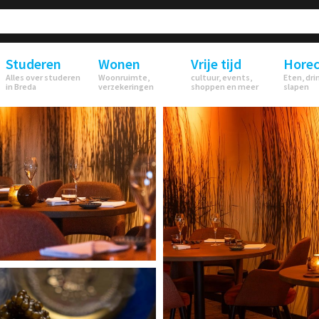
Studeren
Wonen
Vrije tijd
Hore
Alles over studeren
Woonruimte,
cultuur, events,
Eten, dri
in Breda
verzekeringen
shoppen en meer
slapen