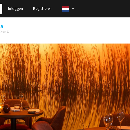
Inloggen
Registreren
ca
nken &