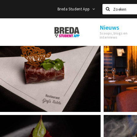
Breda Student App
Zoeken
Nieuws
Breda
Scoops, blogs en
Student
interviews
App