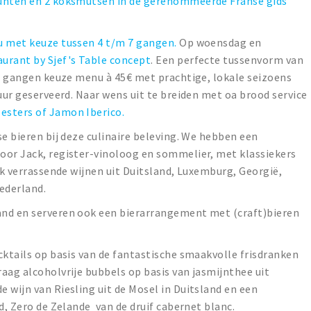
punten en 2 koksmutsen in de gerenommeerde Franse gids
u met keuze tussen 4 t/m 7 gangen.
Op woensdag en
aurant by Sjef's Table concept
. Een perfecte tussenvorm van
 3 gangen keuze menu à 45€ met prachtige, lokale seizoens
uur geserveerd. Naar wens uit te breiden met oa brood service
esters of Jamon Iberico.
se bieren bij deze culinaire beleving. We hebben een
oor Jack, register-vinoloog en sommelier, met klassiekers
ok verrassende wijnen uit Duitsland, Luxemburg, Georgië,
Nederland.
and en serveren ook een bierarrangement met (craft)bieren
cktails op basis van de fantastische smaakvolle frisdranken
aag alcoholvrije bubbels op basis van jasmijnthee uit
 wijn van Riesling uit de Mosel in Duitsland en een
d, Zero de Zelande van de druif cabernet blanc.