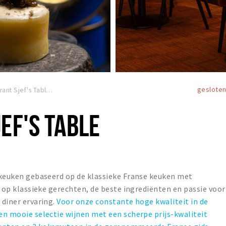
geslote
Restaurant Sjef's Table
EF'S TABLE
keuken gebaseerd op de klassieke Franse keuken met
jk op klassieke gerechten, de beste ingrediënten en passie voor
 diner ervaring.
Voor onze constante hoge kwaliteit in de
een mooie selectie wijnen met een scherpe prijs-kwaliteit