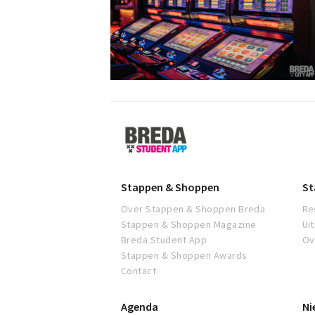
Breda
Student
App
Stappen & Shoppen
St
Over Stappen & Shoppen Breda
Re
Stappen & Shoppen Magazine
Ui
Breda Student App
Ov
Stappen & Shoppen Awards
Contact
Agenda
Ni