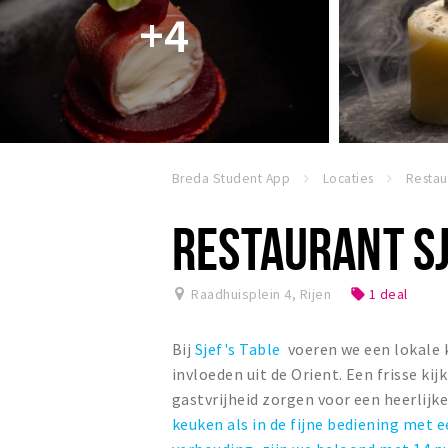
+4
Breda Student App
Locaties
RESTAURANT SJ
Raadhuisplein 4
,
Rijen
1 deal
local_offer
Bij
Sjef's Table
voeren we een lokale 
invloeden uit de Orient. Een frisse ki
gastvrijheid zorgen voor een heerlijke
keuken als in de fijne bediening met 