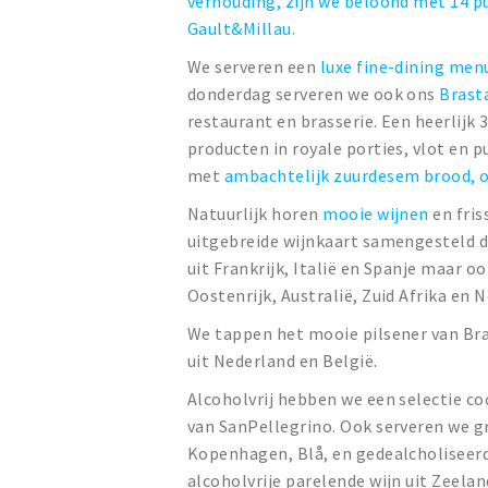
verhouding, zijn we beloond met 14 
Gault&Millau.
We serveren een
luxe fine-dining men
donderdag serveren we ook ons
Brast
restaurant en brasserie. Een heerlijk
producten in royale porties, vlot en p
met
ambachtelijk zuurdesem brood, o
Natuurlijk horen
mooie wijnen
en fris
uitgebreide wijnkaart samengesteld d
uit Frankrijk, Italië en Spanje maar o
Oostenrijk, Australië, Zuid Afrika en 
We tappen het mooie pilsener van Br
uit Nederland en België.
Alcoholvrij hebben we een selectie co
van SanPellegrino. Ook serveren we gr
Kopenhagen, Blå, en gedealcholiseerde
alcoholvrije parelende wijn uit Zeelan