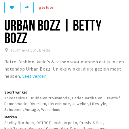
Woonruimte
gesloten
Inschrijven gemeente
URBAN BOZZ | BETTY
Zorgverzekering
Huisarts en eerste hulp
BOZZ
Q&A
Houtmarkt 164
,
Breda
KORTING
Retro-fashion, kado's & tassen voor mannen dat is in een
Breda Student Shop
notendop Urban Bozz! Unieke winkel die je gezien moet
Draai aan het rad!
hebben.
Lees verder
VRIJE TIJD
Soort winkel
Sport
Accessoires, Bruids-en trouwmode, Cadeauartikelen, Creatief,
Damesmode, Diversen, Herenmode, Juwelier, Lifestyle,
Nieuws
Schoenen, Vintage, Warenhuis
Agenda
Merken
Shelby Brothers, DSTRCT, Josh, Arpello, Presly & Sun,
Bezienswaardigheden
KrukGarage, House of Cavani, Marc Darcy, Simon James