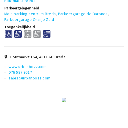
Inloggen
Houtmarkt Breda
Parkeergelegenheid
Mols parking centrum Breda
,
Parkeergarage de Barones
,
Parkeergarage Oranje Zuid
Toegankelijkheid
Houtmarkt 164
,
4811 KH
Breda
www.urbanbozz.com
076 597 9517
sales@urbanbozz.com