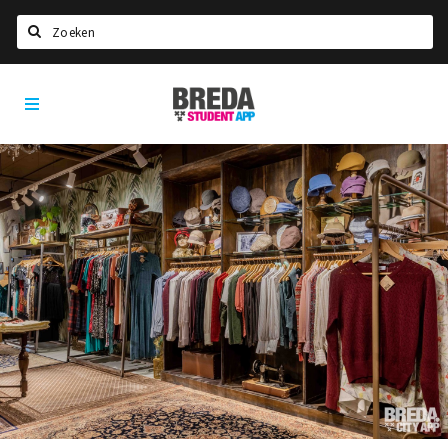
Zoeken
Breda
HOME
Student
Select language
App
STUDEREN
Voel je thuis in Breda | GoodMood
Welkom in Breda
Studentenverenigingen
Studentenraad
Studentenroutes
New in town? Check FAQ!
WONEN