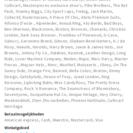
Musea, theaters & podia
Cathcart, Masterpieces exclusive shoe's, Pike Brothers, The Rat
Pack, Stanley Biggs, City Sport caps, Fiebig, Jack Martin,
Uitjes & activiteiten
Collectif, Ruitertassen, A Piece Of Chic, Abito Premium Suits,
Studentenroutes
Alfonso D'este , Alpenleder, Annual RIng, Ato Berlin, Bad Boys,
Ben Sherman, Blackstone, Brixton, Bronson, Chenaski, Christies
Natuurgebieden
Londen, Dark Seas Division , Freddies of Pinewood, G-Case,
Gabicci, Geronimo Brand, Gibson, Gladwin Bond Hatters, H.J de
Party pics
Rooy, Haeute, Harolds, Harry Brown, Jaxon & James Hats, Joe
Eten
Browns, Johnny Fly Co., Kalaheo, Kazmok, Leather Design, Long
Ride, Loser Machine Company, Maden, Major, Marc Darcy, Master
Drinken
Pieces , Mayser Hats , Merc, Musthef, Mutsaerts , Olney, On The
Slapen
Sunny Side, Orange Fire, Banned, Bella Colori, Brixton, Emmy
Design, Gatsbylady, House of Foxy, Jywal London, King
Recreatief
Kerosine, Liplicking Balm, Miss Candyfloss, The Pretty Dress
Company, Rock 'n Romance, The Seamstress of Bloomsbury,
Winkels
Seventyone, Susquehana Hat Co, Unique Vintage, Very Cherry,
Winkelgebieden
Weekenddoll, Zhen Zhu oorbellen, Phoenix Hattitude, Cathcart
Herritage
Deals
Betaalmogelijkheden
Parkeren
American express, Cash, Maestro, Mastercard, Visa
Winkelgebied