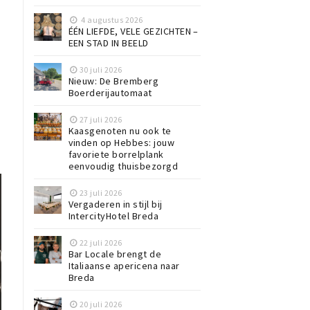
4 augustus 2026
ÉÉN LIEFDE, VELE GEZICHTEN –
EEN STAD IN BEELD
30 juli 2026
Nieuw: De Bremberg
Boerderijautomaat
27 juli 2026
Kaasgenoten nu ook te
vinden op Hebbes: jouw
favoriete borrelplank
eenvoudig thuisbezorgd
23 juli 2026
Vergaderen in stijl bij
IntercityHotel Breda
22 juli 2026
Bar Locale brengt de
Italiaanse apericena naar
Breda
20 juli 2026