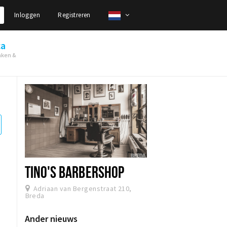
Inloggen
Registreren
ca
nken &
TINO'S BARBERSHOP
Adriaan van Bergenstraat 210,
Breda
Ander nieuws