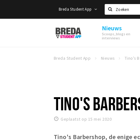
Breda Student App
Zoeken
Nieuws
Breda
Scoops, blogs en
Student
interviews
App
Breda Student App
Nieuws
TINO'S BARBER
Geplaatst op 15 mei 2020
Tino's Barbershop, de enige ec