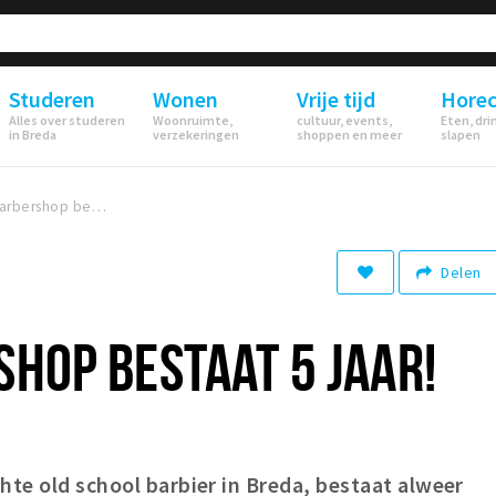
Studeren
Wonen
Vrije tijd
Hore
Alles over studeren
Woonruimte,
cultuur, events,
Eten, dri
in Breda
verzekeringen
shoppen en meer
slapen
Tino's Barbershop bestaat 5 jaar!
Delen
SHOP BESTAAT 5 JAAR!
hte old school barbier in Breda, bestaat alweer