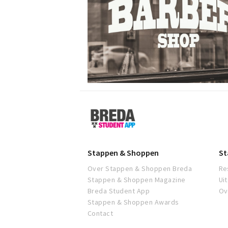
Breda
Student
App
Stappen & Shoppen
St
Over Stappen & Shoppen Breda
Re
Stappen & Shoppen Magazine
Ui
Breda Student App
Ov
Stappen & Shoppen Awards
Contact