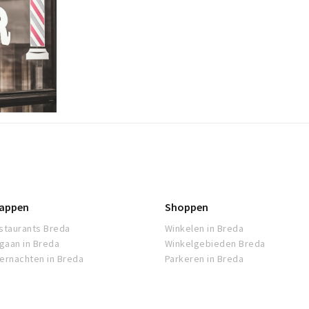
appen
Shoppen
staurants Breda
Winkelen in Breda
tgaan in Breda
Winkelgebieden Breda
ernachten in Breda
Parkeren in Breda