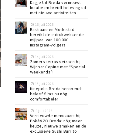
Dagje Uit Breda vernieuwt
locatie en breidt beleving uit
met nieuwe activiteiten
16 juli 2026
Bastiaansen Modestad
bereikt de indrukwekkende
mijlpaal van 100.000
Instagram-volgers
14 juli 2026
Zomers terras seizoen bij
Wijnbar Copine met “Special
Weekends”!
13 juli 2026
Kinepolis Breda heropend:
beleef films nu nóg
comfortabeler
9 juli 2026
Vernieuwde menukaart bij
Poké&ZO Breda: nóg meer
keuze, nieuwe smaken en de
exclusieve Sushi Burrito