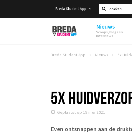
Breda Student App
Zoeken
Nieuws
Breda
Scoops, blogs en
Student
interviews
App
Breda Student App
Nieuws
5X HUIDVERZOR
Geplaatst op 19 mei 2021
Even ontsnappen
aan de drukte