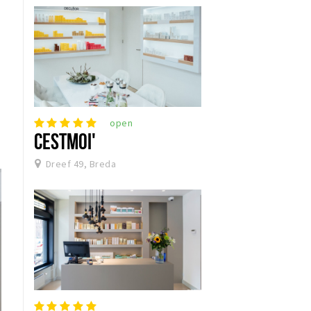
open
CESTMOI'
Dreef 49, Breda