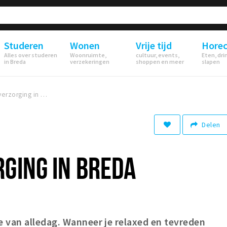
Studeren
Wonen
Vrije tijd
Hore
Alles over studeren
Woonruimte,
cultuur, events,
Eten, dri
in Breda
verzekeringen
shoppen en meer
slapen
5x Huidverzorging in Breda
Delen
GING IN BREDA
 van alledag. Wanneer je relaxed en tevreden