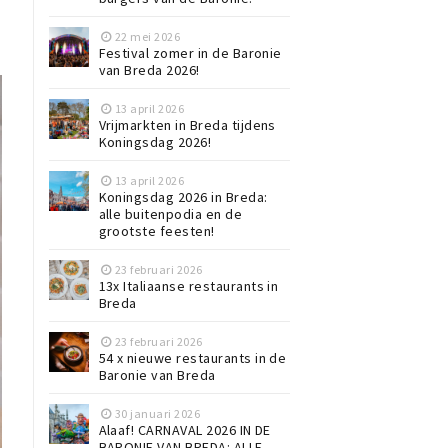
22 mei 2026
Festival zomer in de Baronie
van Breda 2026!
13 april 2026
Vrijmarkten in Breda tijdens
Koningsdag 2026!
13 april 2026
Koningsdag 2026 in Breda:
alle buitenpodia en de
grootste feesten!
23 februari 2026
13x Italiaanse restaurants in
Breda
23 februari 2026
54 x nieuwe restaurants in de
Baronie van Breda
30 januari 2026
Alaaf! CARNAVAL 2026 IN DE
BARONIE VAN BREDA: ALLE