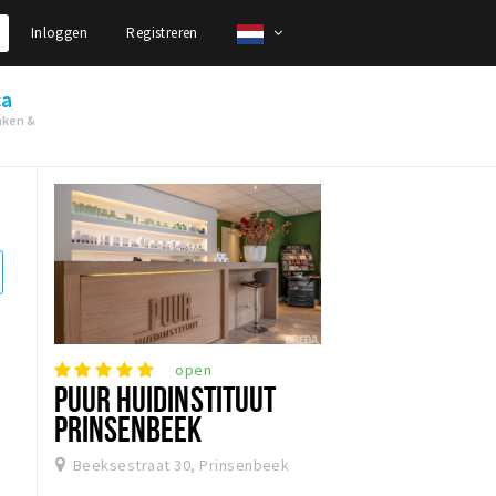
Inloggen
Registreren
ca
nken &
open
PUUR HUIDINSTITUUT
PRINSENBEEK
Beeksestraat 30, Prinsenbeek