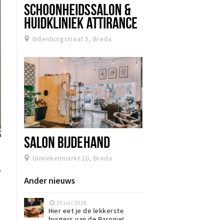
SCHOONHEIDSSALON &
HUIDKLINIEK ATTIRANCE
Dillenburgstraat 5, Breda
SALON BIJDEHAND
Ginnekenmarkt 10, Breda
,
Ander nieuws
20 juli 2026
Hier eet je de lekkerste
burgers van de Baronie!